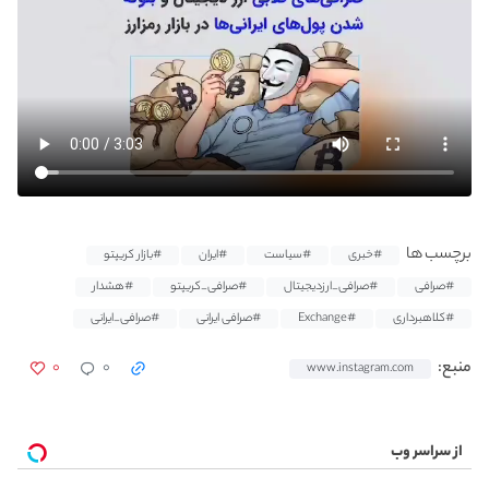
برچسب ها
#خبری
#سیاست
#ایران
#بازار کریپتو
#صرافی
#صرافی_ارزدیجیتال
#صرافی_کریپتو
#هشدار
#کلاهبرداری
#Exchange
#صرافی ایرانی
#صرافی_ایرانی
۰
۰
منبع:
www.instagram.com
از سراسر وب