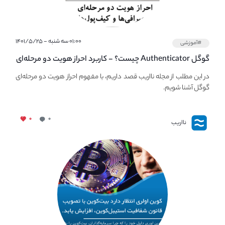
۰۱:۰۰ سه شنبه - ۱۴۰۱/۵/۲۵
#آموزشی
گوگل Authenticator چیست؟ - کاربرد احراز هویت دو مرحله‌ای
در صرافی ها و کیف پول های کریپتو
در این مطلب از مجله نااریب قصد داریم، با مفهوم احراز هویت دو مرحله‌ای
گوگل آشنا شویم.
۰
۰
نااریب