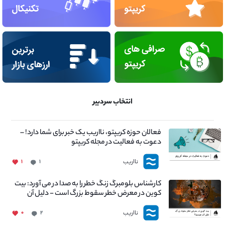
انتخاب سردبیر
فعالان حوزه کریپتو، نااریب یک خبر برای شما دارد! –
دعوت به فعالیت در مجله کریپتو
نااریب
۱
۱
کارشناس بلومبرگ زنگ خطر را به صدا در می آورد: بیت
کوین در معرض خطر سقوط بزرگ است - دلیل آن
چیست؟
نااریب
۰
۲