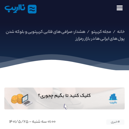
نااریب
خانه
/
مجله کریپتو
/
هشدار: صرافی های قلابی کریپتویی و بلوکه شدن
پول های ایرانی ها در بازار رمزارز
۰۱:۰۰ سه شنبه - ۱۴۰۱/۵/۲۵
#خبری