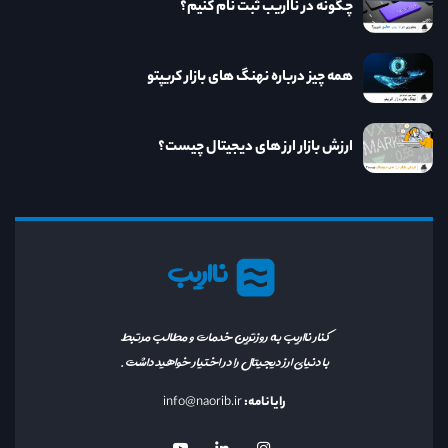
چگونه در نااریب ثبت نام کنیم؟
همه چیز درباره نهنگ های بازار کریپتو
ارزش بازار ارز های دیجیتال چیست؟
نااریب
کنار نااریب به روزترین خدمات و مطالب مرتبط
با دنیای ارز دیجیتال را در اختیار خواهید داشت.
رایانامه:
info@naorib.ir