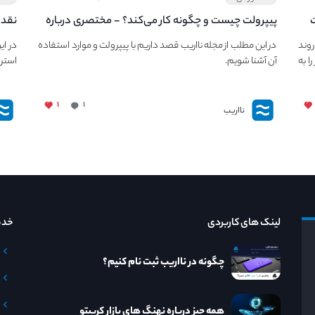
ت
پیپر‌ولت چیست و چگونه کار می‌کند؟ - مختصری درباره
نقد 
PaperWallet
معرف
ی حفظ روند
در این مطلب از مجله نااریب قصد داریم با پیپر‌ولت و موارد استفاده
در ای
ا به
آن آشنا شویم.
استرا
۱
۱
نااریب
لینک های کاربردی
خدم
چگونه در نااریب ثبت نام کنیم؟
همه چیز درباره نهنگ های بازار کریپتو