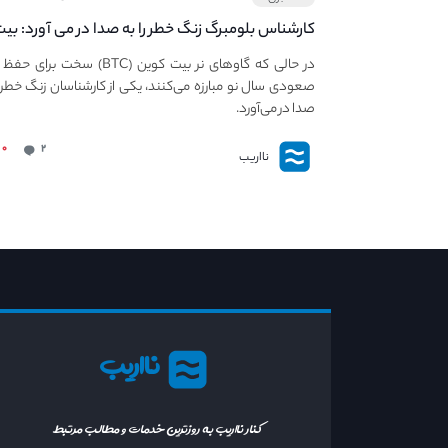
کارشناس بلومبرگ زنگ خطر را به صدا در می آورد: بی
کوین در معرض خطر سقوط بزرگ است - دلیل آن
در حالی که گاوهای نر بیت کوین (BTC) سخت برا
چیست؟
صعودی سال نو مبارزه می‌کنند، یکی از کارشناسان زنگ خطر ر
صدا در می‌آورد.
۰
۲
نااریب
نااریب
کنار نااریب به روزترین خدمات و مطالب مرتبط