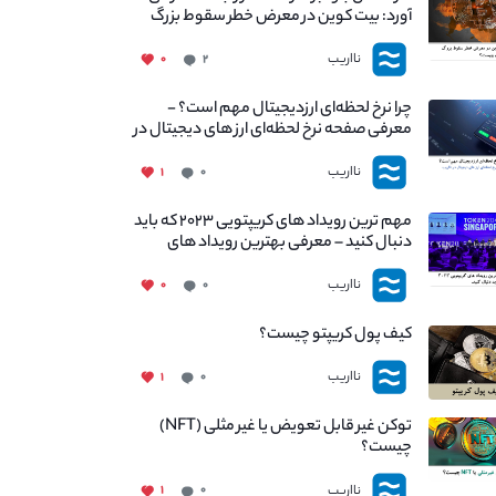
آورد: بیت کوین در معرض خطر سقوط بزرگ
است - دلیل آن چیست؟
نااریب
۰
۲
چرا نرخ لحظه‌ای ارزدیجیتال مهم است؟ -
معرفی صفحه نرخ لحظه‌ای ارز های دیجیتال در
نااریب
نااریب
۱
۰
مهم ترین رویداد های کریپتویی ۲۰۲۳ که باید
دنبال کنید – معرفی بهترین رویداد های
جهانی
نااریب
۰
۰
کیف پول کریپتو چیست؟
نااریب
۱
۰
توکن غیر قابل تعویض یا غیر مثلی (NFT)
چیست؟
نااریب
۱
۰