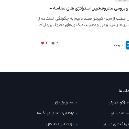
و بررسی معروف‌ترین استراتژی های معامله -
ی استراتژی های مهم ترید در بازار کریپتو
ن مطلب از مجله کریپتو قصد داریم به چگونگی استفاده از
تژی‌های ترید و مزایا و معایب اندیکاتور های معروف بپردازیم.
۱
۰
نااریب
ات ما
میزگرد کریپتو
صد ارز برتر بازار
مجله کریپتو
تراکنش لحظه ای نهنگ ها
نهنگ های کریپتو
ابزار تحلیل تکنیکال