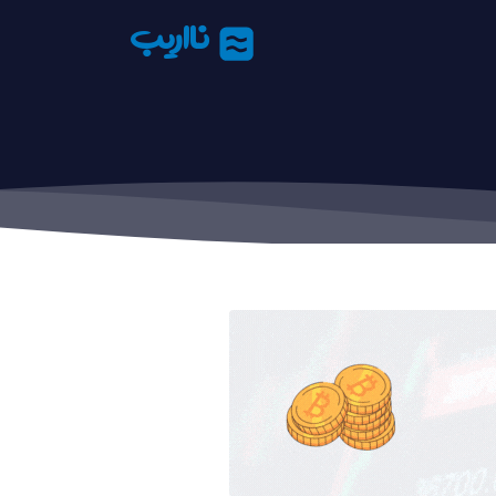
نااریب