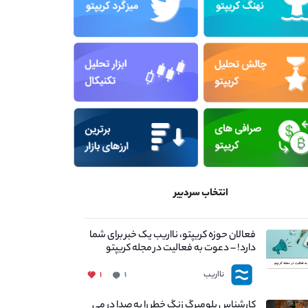
انتخاب سردبیر
فعالان حوزه کریپتو، نااریب یک خبر برای شما
دارد! – دعوت به فعالیت در مجله کریپتو
نااریب
۱
۱
کارشناس بلومبرگ زنگ خطر را به صدا در می