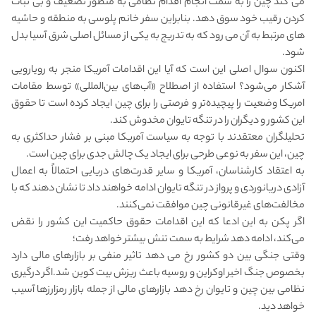
می کند چین را به سمت انجام اقدام نظامی به منظور تضعیف و بی ثبات
کردن رقیب خود سوق دهد. بنابراین سفر خانم پلوسی به منطقه و حاشیه
های مرتبط به آن می رود که به تدریج به یکی از مسائل اصلی شرق آسیا بدل
شود.
اکنون سوال اصلی این است که آیا این اقدامات آمریکا منجر به رویارویی
آشکار می‌شود؟ استفاده از اصطلاح «آب‌های بین‌المللی» توسط مقامات
امریکا وضعیت را پیچیده‌تر و فرصتی را برای چین ایجاد کرده است تا حقوق
این کشور و دیگران را در تنگه تایوان مخدوش کند.
تحلیلگران معتقدند با توجه به سیاست آمریکا مبنی بر فشار حداکثری به
چین، این سفر به نوعی طرحی برای ایجاد یک چالش جدی برای چین است.
به اعتقاد کارشناسان، آمریکا و سایر قدرت‌های دریایی احتمالاً به اعمال
آزادی دریانوردی و پرواز در تنگه تایوان ادامه خواهند داد تا نشان دهند که با
مخالفت‌های غیرقانونی چین موافقت نمی‌کنند.
اگر پکن به این ادعا که این اقدامات حقوق حاکمیت این کشور را نقض
می‌کند، ادامه دهد شرایط به سمت تنش بیشتر خواهد رفت؛
وقتی جنگی بین دو کشور رخ می دهد تاثیر منفی بر بازارهای مالی دارد
بخصوص جنگ اخیر اوکراین و روسیه باعث ریزش بیت کوین شد.اگر درگیری
نظامی بین چین و تایوان رخ دهد بازارهای مالی از جمله بازار رمزارزها آسیب
خواهد دید.