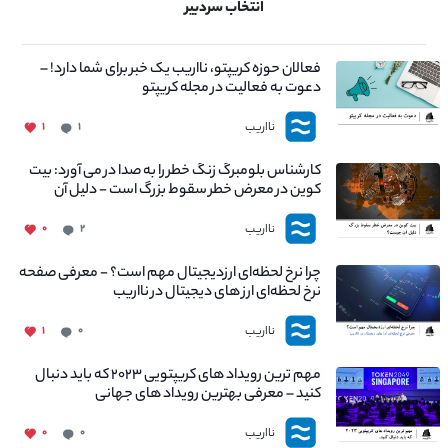
انتخاب سردبیر
فعالان حوزه کریپتو، نااریب یک خبر برای شما دارد! –
دعوت به فعالیت در مجله کریپتو
نااریب
۱
۱
کارشناس بلومبرگ زنگ خطر را به صدا در می آورد: بیت
کوین در معرض خطر سقوط بزرگ است - دلیل آن
چیست؟
نااریب
۰
۲
چرا نرخ لحظه‌ای ارزدیجیتال مهم است؟ - معرفی صفحه
نرخ لحظه‌ای ارز های دیجیتال در نااریب
نااریب
۱
۰
مهم ترین رویداد های کریپتویی ۲۰۲۳ که باید دنبال
کنید – معرفی بهترین رویداد های جهانی
نااریب
۰
۰