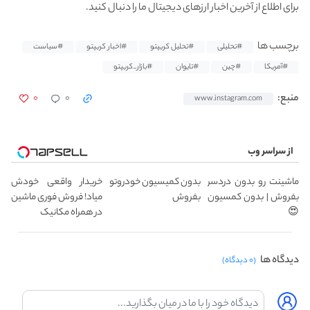
برای اطلاع از آخرین اخبار ارزهای دیجیتال ما را دنبال کنید.
برچسب ها
#تحلیلی
#تحلیل کریپتو
#اخبار کریپتو
#سیاست
#آمریکا
#چین
#تایوان
#بازار_کریپتو
۰
۰
منبع:
www.instagram.com
از سراسر وب
ماشینت رو بدون دردسر
بدون کمیسیون خودروتو
خریدار واقعی خودش
بفروش | بدون کمسیون
بفروش
میاد! فروش فوری ماشین
😍
در همراه مکانیک
دیدگاه ها
(۰ دیدگاه)