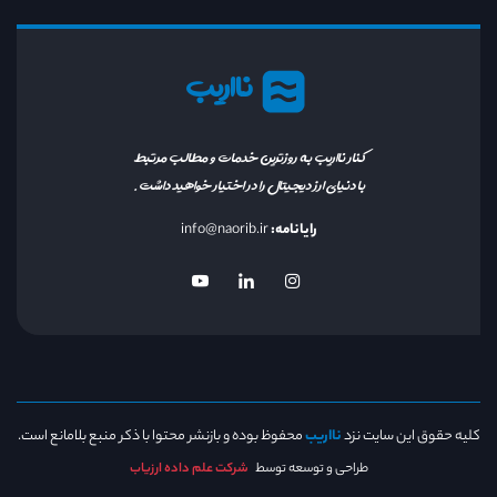
نااریب
کنار نااریب به روزترین خدمات و مطالب مرتبط
با دنیای ارز دیجیتال را در اختیار خواهید داشت.
رایانامه:
info@naorib.ir
کلیه حقوق این سایت نزد
نااریب
محفوظ بوده و بازنشر محتوا با ذکر منبع بلامانع است.
طراحی و توسعه توسط
شرکت علم داده ارزیاب