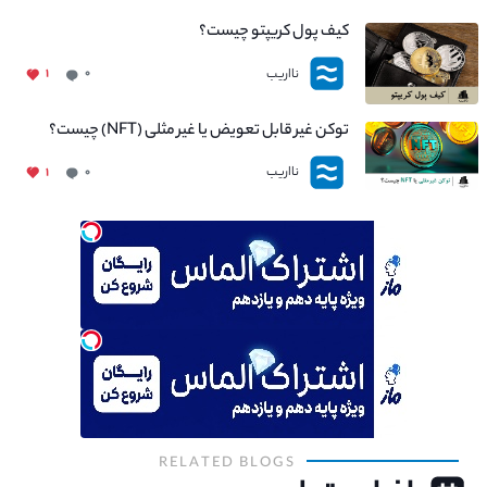
کیف پول کریپتو چیست؟
نااریب
۱
۰
توکن غیر قابل تعویض یا غیر مثلی (NFT) چیست؟
نااریب
۱
۰
RELATED BLOGS