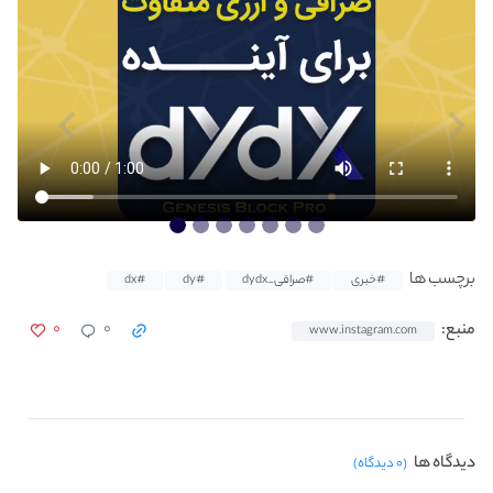
برچسب ها
#خبری
#صرافی_dydx
#dy
#dx
۰
۰
منبع:
www.instagram.com
دیدگاه ها
(۰ دیدگاه)