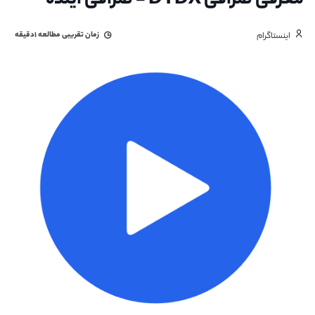
معرفی صرافی DYDX - صرافی آینده
زمان تقریبی مطالعه
۱دقیقه
اینستاگرام