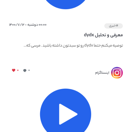
۰۰:۰۰ دوشنبه - ۱۴۰۰/۷/۱۲
#خبری
معرفی و تحلیل dydx
توصیه میکنم حتما dydx رو تو سبدتون داشته باشید . مرسی که...
۰
۰
اینستاگرام