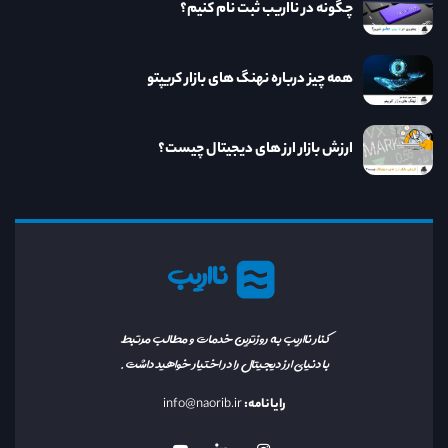
چگونه در نااریب ثبت نام کنیم؟
همه چیز درباره نهنگ های بازار کریپتو
ارزش بازار ارز های دیجیتال چیست؟
نااریب
کنار نااریب به روزترین خدمات و مطالب مرتبط
با دنیای ارز دیجیتال را در اختیار خواهید داشت.
رایانامه:
info@naorib.ir