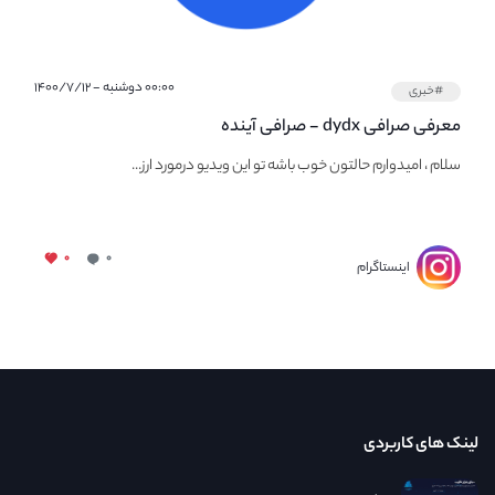
۰۰:۰۰ دوشنبه - ۱۴۰۰/۷/۱۲
#خبری
معرفی صرافی dydx - صرافی آینده
سلام ، امیدوارم حالتون خوب باشه تو این ویدیو درمورد ارز...
۰
۰
اینستاگرام
لینک های کاربردی