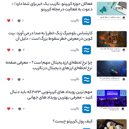
فعالان حوزه کریپتو، نااریب یک خبر برای شما دارد! –
دعوت به فعالیت در مجله کریپتو
نااریب
۱
۱
کارشناس بلومبرگ زنگ خطر را به صدا در می آورد: بیت
کوین در معرض خطر سقوط بزرگ است - دلیل آن
چیست؟
نااریب
۰
۲
چرا نرخ لحظه‌ای ارزدیجیتال مهم است؟ - معرفی صفحه
نرخ لحظه‌ای ارز های دیجیتال در نااریب
نااریب
۱
۰
مهم ترین رویداد های کریپتویی ۲۰۲۳ که باید دنبال
کنید – معرفی بهترین رویداد های جهانی
نااریب
۰
۰
کیف پول کریپتو چیست؟