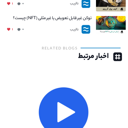
نااریب
۱
۰
توکن غیر قابل تعویض یا غیر مثلی (NFT) چیست؟
نااریب
۱
۰
RELATED BLOGS
اخبار مرتبط