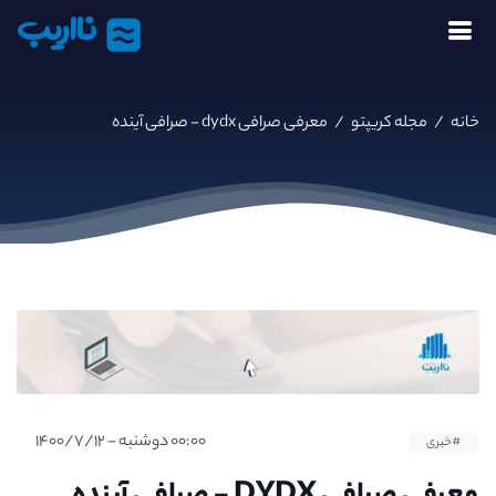
نااریب
خانه
/
مجله کریپتو
/
معرفی صرافی dydx - صرافی آینده
۰۰:۰۰ دوشنبه - ۱۴۰۰/۷/۱۲
#خبری