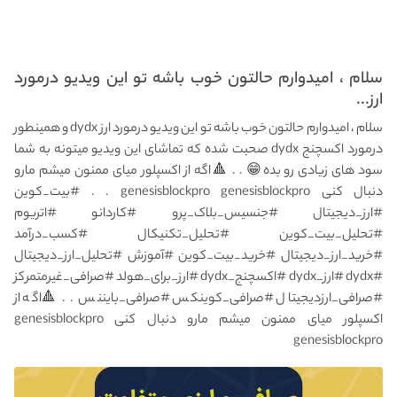
سلام ، امیدوارم حالتون خوب باشه تو این ویدیو درمورد
ارز...
سلام ، امیدوارم حالتون خوب باشه تو این ویدیو درمورد ارز dydx و همینطور
درمورد اکسچنج dydx صحبت شده که تماشای این ویدیو میتونه به شما
سود های زیادی رو بده😁 . . 🔺️اگه از اکسپلور میای ممنون میشم مارو
دنبال کنی genesisblockpro genesisblockpro . . #بیت_کوین
#ارز_دیجیتال #جنسیس_بلاک_پرو #کاردانو #اتریوم
#تحلیل_بیت_کوین #تحلیل_تکنیکال #کسب_درآمد
#خرید_ارز_دیجیتال #خرید_بیت_کوین #آموزش #تحلیل_ارز_دیجیتال
#dydx #ارز_dydx #اکسچنج_dydx #ارز_برای_هولد #صرافی_غیرمتمرکز
#صرافی_ارزدیجیتال #صرافی_کوینکس #صرافی_بایننس . . 🔺️اگه از
اکسپلور میای ممنون میشم مارو دنبال کنی genesisblockpro
genesisblockpro