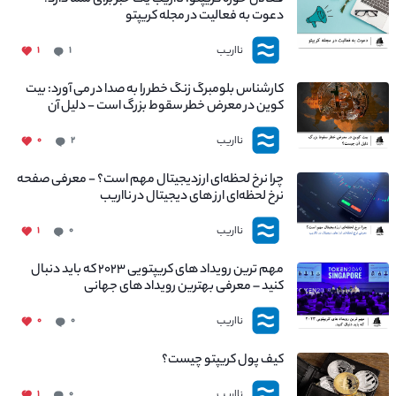
فعالان حوزه کریپتو، نااریب یک خبر برای شما دارد! –
دعوت به فعالیت در مجله کریپتو
نااریب
۱
۱
کارشناس بلومبرگ زنگ خطر را به صدا در می آورد: بیت
کوین در معرض خطر سقوط بزرگ است - دلیل آن
چیست؟
نااریب
۰
۲
چرا نرخ لحظه‌ای ارزدیجیتال مهم است؟ - معرفی صفحه
نرخ لحظه‌ای ارز های دیجیتال در نااریب
نااریب
۱
۰
مهم ترین رویداد های کریپتویی ۲۰۲۳ که باید دنبال
کنید – معرفی بهترین رویداد های جهانی
نااریب
۰
۰
کیف پول کریپتو چیست؟
نااریب
۱
۰