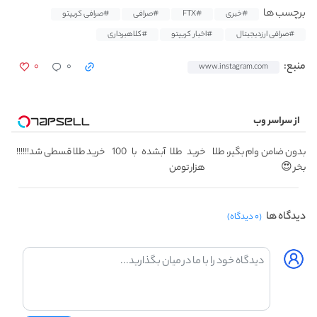
برچسب ها
#خبری
#FTX
#صرافی
#صرافی کریپتو
#صرافی ارزدیجیتال
#اخبار کریپتو
#کلاهبرداری
۰
۰
منبع:
www.instagram.com
از سراسر وب
بدون ضامن وام بگیر، طلا
خرید طلا آبشده با 100
خرید طلا قسطی شد!!!!!!
بخر 😍
هزار تومن
دیدگاه ها
(۰ دیدگاه)