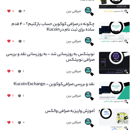
Review
صرافی بین
۰
۲
چگونه در صرافی کوکوین حساب باز کنیم؟ - ۴ قدم
ساده برای ثبت نام در Kucoin
صرافی بین
۰
۱
نوبیتکس به روزرسانی شد – به روز رسانی نقد و بررسی
صرافی نوبیتکس
صرافی بین
۱
۱
نقد و بررسی صرافی‌کوکوین – Kucoin Exchange
صرافی بین
۱
۱
آموزش واریز به صرافی والکس
صرافی بین
۱
۰