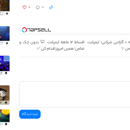
۰
۰
12 ماهه + گارانتی شرکتی؛ ایمپلنت
اقساط ۱۲ ماهه ایمپلنت 🦷 بدون چک و
من ✨
ضامن؛ همین امروز اقدام کن ✅