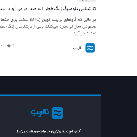
کارشناس بلومبرگ زنگ خطر را به صدا در می آورد: بی
کوین در معرض خطر سقوط بزرگ است - دلیل آن
در حالی که گاوهای نر بیت کوین (BTC) سخت برا
چیست؟
صعودی سال نو مبارزه می‌کنند، یکی از کارشناسان زنگ خطر ر
صدا در می‌آورد.
۰
۲
نااریب
نااریب
کنار نااریب به روزترین خدمات و مطالب مرتبط