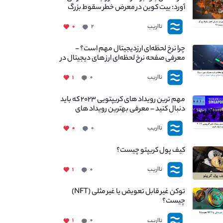
آورد: بیت کوین در معرض خطر سقوط بزرگ
است - دلیل آن چیست؟
نااریب
۰
۲
چرا نرخ لحظه‌ای ارزدیجیتال مهم است؟ -
معرفی صفحه نرخ لحظه‌ای ارز های دیجیتال در
نااریب
نااریب
۱
۰
مهم ترین رویداد های کریپتویی ۲۰۲۳ که باید
دنبال کنید – معرفی بهترین رویداد های
جهانی
نااریب
۰
۰
کیف پول کریپتو چیست؟
نااریب
۱
۰
توکن غیر قابل تعویض یا غیر مثلی (NFT)
چیست؟
نااریب
۱
۰