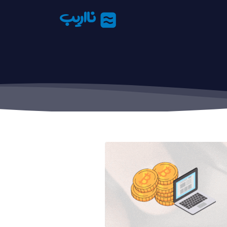
نااریب