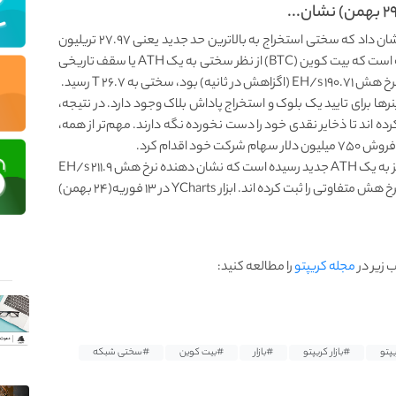
ابزار تحلیل زنجیره‌ای CoinWarz در ۱۸ فوریه(۲۹ بهمن) نشان داد که سختی استخراج به بالاترین حد جدید یعنی ۲۷.۹۷ تریلیون
هش (T) رسیده است. این دومین بار در سه هفته گذشته است که بیت کوین (BTC) از نظر سختی به یک ATH یا سقف تاریخی
ها برای تایید یک بلوک و استخراج پاداش بلاک وجود دارد. در نتیجه،
ه اند تا ذخایر نقدی خود را دست نخورده نگه دارند. مهم‌تر از همه،
طبق داده های Blockchain.com، نرخ هش برای شبکه نیز به یک ATH جدید رسیده است که نشان دهنده نرخ هش ۲۱۱.۹ EH/s
است. ابزارهای اندازه گیری مختلف در چند هفته گذشته، نرخ هش متفاوتی را ثبت کرده اند. ابزار YCharts در ۱۳ فوریه(۲۴ بهمن)
زیر در
مجله کریپتو
را مطالعه کنید:
پتو
#بازار کریپتو
#بازار
#بیت کوین
#سختی شبکه