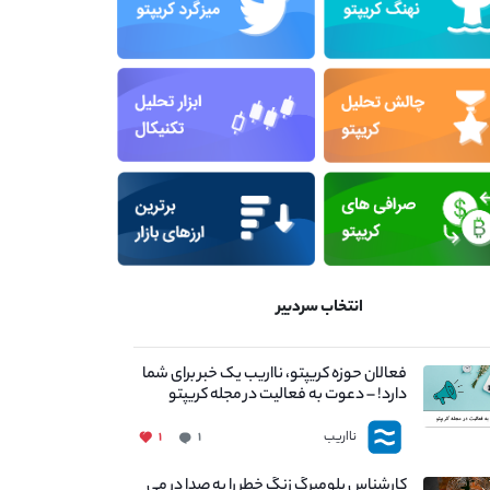
انتخاب سردبیر
فعالان حوزه کریپتو، نااریب یک خبر برای شما
دارد! – دعوت به فعالیت در مجله کریپتو
نااریب
۱
۱
کارشناس بلومبرگ زنگ خطر را به صدا در می