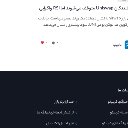
فروشندگان Uniswap متوقف می‌شوند اما RSI واگرایی
وسعه می‌دهد.
ارزش بازار Uniswap نشان‌دهنده یک روند صعودی است. برخلاف
ها، توکن بومی UNI، سود بیشتری را نشان می‌دهد.
۰
۰
نااریب
ات ما
میزگرد کریپتو
صد ارز برتر بازار
مجله کریپتو
تراکنش لحظه ای نهنگ ها
نهنگ های کریپتو
ابزار تحلیل تکنیکال