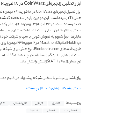
ابزار تحلیل زنجیره‌ای CoinWarz در ۱۸ فوریه(۲۹ بهمن) نشان...
جدید رسیده است. در ۲۳ ژانویه(۳ بهمن۱۴۰۰)، زمانی که نرخ هش ۱۹۰.۷۱ EH/s (اگزاهش در ثانیه) بود، سختی به ۲۶.۷ T رسید.
سختی بالاتر به این معنی است که رقابت بیشتری بین ماینر
ماینرها اخیراً شروع به فروش کوین یا سهام شرکت خود کرد
Marathon Digital Holdings در ۱۲ فوریه(۲۳ بهمن) برای فروش ۷۵۰ میلیون دلار سهام شرکت خود اقدام کرد.
نرخ هش ATH ۲۴۸.۱۱ اگزاهش را نشان داد.
برای آشنایی بیشتر با سختی شبکه پیشنهاد می‌کنیم مطلب 
سختی شبکه ارز های دیجیتال چیست؟
برچسب ها
#خبری
#رمزارز
#ارزدیجیتال
#کری
#هش ریت
#هش
#hash