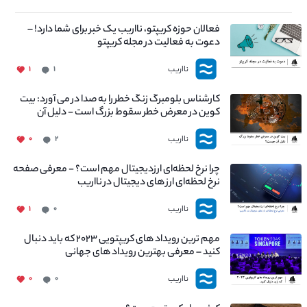
فعالان حوزه کریپتو، نااریب یک خبر برای شما دارد! –
دعوت به فعالیت در مجله کریپتو
نااریب
۱
۱
کارشناس بلومبرگ زنگ خطر را به صدا در می آورد: بیت
کوین در معرض خطر سقوط بزرگ است - دلیل آن
چیست؟
نااریب
۰
۲
چرا نرخ لحظه‌ای ارزدیجیتال مهم است؟ - معرفی صفحه
نرخ لحظه‌ای ارز های دیجیتال در نااریب
نااریب
۱
۰
مهم ترین رویداد های کریپتویی ۲۰۲۳ که باید دنبال
کنید – معرفی بهترین رویداد های جهانی
نااریب
۰
۰