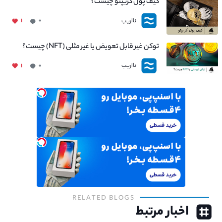
کیف پول کریپتو چیست؟
نااریب
۱
۰
توکن غیر قابل تعویض یا غیر مثلی (NFT) چیست؟
نااریب
۱
۰
RELATED BLOGS
اخبار مرتبط