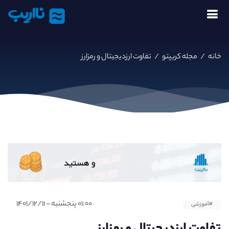
نااریب
خانه
/
مجله کریپتو
/
تفاوت ارزدیجیتال و رمزارز
۰۱:۰۰ پنجشنبه - ۱۴۰۱/۱۲/۱۱
#آموزشی