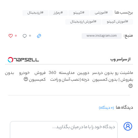
برچسب ها
#آموزشی
#کریپتو
#رمزارز
#ارزدیجیتال
#آموزش کریپتو
#آموزش ارزدیجیتال
۰
۰
منبع:
www.instagram.com
از سراسر وب
ماشینت رو بدون دردسر
دوربین مداربسته 360
فروش خودرو بدون
بفروش | بدون کمسیون
درجه | نصب آسان و راحت
کمیسیون 😍
😍
دیدگاه ها
(۰ دیدگاه)