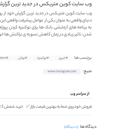
وب سایت کوین‌ متریکس در جدید ترین گزارش
دنیای واقعی به‌ عنوان یکی از عوامل پیشرفت واقعی ای
به برنامه های آزمایشی بانک ها برای توکنیزه کردن پر
شدن، تاثیر زیادی در زمان کاهش تسویه ی تراکنش ها خ
برچسب ها
#خبری
#توکینزه
#توکن
#token
منبع:
www.instagram.com
از سراسر وب
فروش خودروی شما به بهترین قیمت بازار ✅
خرید شمش 2.5 گرمی از طلاسی 😍
دیدگاه ها
(۰ دیدگاه)