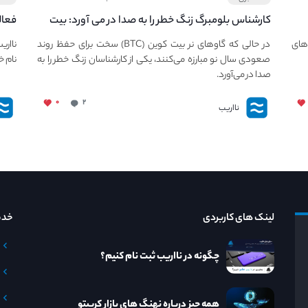
کارشناس بلومبرگ زنگ خطر را به صدا در می آورد: بیت
فعال
کوین در معرض خطر سقوط بزرگ است - دلیل آن
دعوت
های
در حالی که گاوهای نر بیت کوین (BTC) سخت برای حفظ روند
نااری
چیست؟
صعودی سال نو مبارزه می‌کنند، یکی از کارشناسان زنگ خطر را به
نام خ
صدا در می‌آورد.
۰
۲
نااریب
لینک های کاربردی
خدم
چگونه در نااریب ثبت نام کنیم؟
همه چیز درباره نهنگ های بازار کریپتو