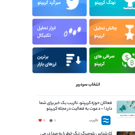
انتخاب سردبیر
فعالان حوزه کریپتو، نااریب یک خبر برای شما
دارد! – دعوت به فعالیت در مجله کریپتو
نااریب
۱
۱
کارشناس بلومبرگ زنگ خطر را به صدا در می