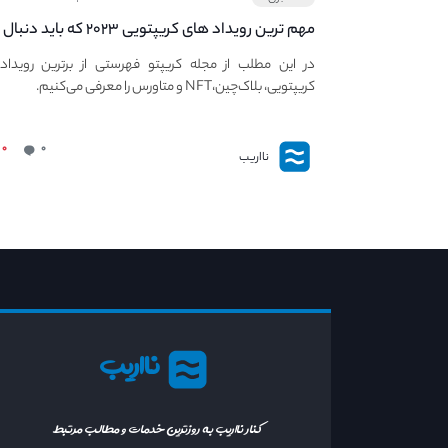
مهم ترین رویداد های کریپتویی ۲۰۲۳ که باید دنبال
کنید – معرفی بهترین رویداد های جهانی
در این مطلب از مجله کریپتو فهرستی از برترین رویداد
کریپتویی، بلاک‌چین،NFT و متاورس را معرفی می‌کنیم.
۰
۰
نااریب
نااریب
کنار نااریب به روزترین خدمات و مطالب مرتبط