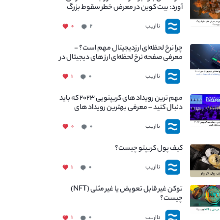
آورد: بیت کوین در معرض خطر سقوط بزرگ
است - دلیل آن چیست؟
نااریب
۰
۲
چرا نرخ لحظه‌ای ارزدیجیتال مهم است؟ -
معرفی صفحه نرخ لحظه‌ای ارز های دیجیتال در
نااریب
نااریب
۱
۰
مهم ترین رویداد های کریپتویی ۲۰۲۳ که باید
دنبال کنید – معرفی بهترین رویداد های
جهانی
نااریب
۰
۰
کیف پول کریپتو چیست؟
نااریب
۱
۰
توکن غیر قابل تعویض یا غیر مثلی (NFT)
چیست؟
نااریب
۱
۰