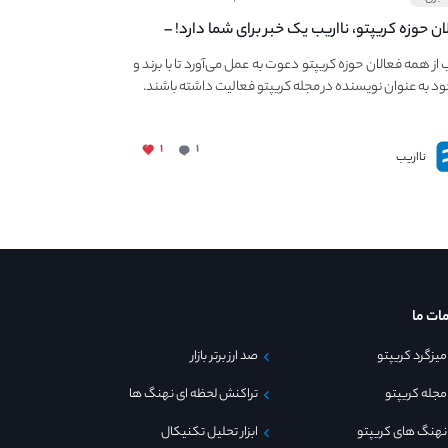
ان حوزه کریپتو، نااریب یک خبر برای شما دارد! –
 به فعالیت در مجله کریپتو
ب از همه فعالان حوزه کریپتو دعوت به عمل می‌آورد تا با برند و
ود به عنوان نویسنده در مجله کریپتو فعالیت داشته باشند.
۱
۱
نااریب
ات ما
میزگرد کریپتو
صد ارز برتر بازار
مجله کریپتو
تراکنش لحظه ای نهنگ ها
نهنگ های کریپتو
ابزار تحلیل تکنیکال