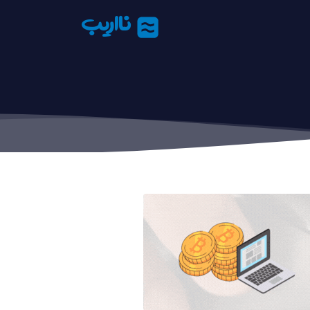
نااریب