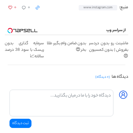
۰
۰
منبع:
www.instagram.com
از سراسر وب
ماشینت رو بدون دردسر
بدون ضامن وام بگیر، طلا
سرمایه گذاری بدون
بفروش | بدون کمسیون
بخر 😍
ریسک با سود 38 درصد
😍
سالانه📈
دیدگاه ها
(۰ دیدگاه)