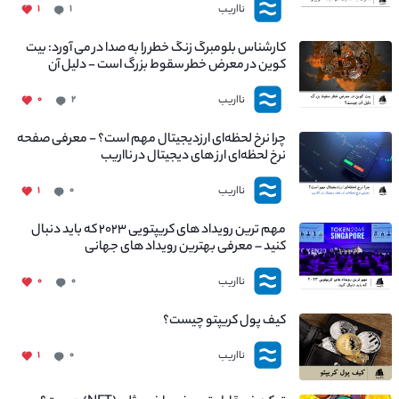
نااریب
۱
۱
کارشناس بلومبرگ زنگ خطر را به صدا در می آورد: بیت
کوین در معرض خطر سقوط بزرگ است - دلیل آن
چیست؟
نااریب
۰
۲
چرا نرخ لحظه‌ای ارزدیجیتال مهم است؟ - معرفی صفحه
نرخ لحظه‌ای ارز های دیجیتال در نااریب
نااریب
۱
۰
مهم ترین رویداد های کریپتویی ۲۰۲۳ که باید دنبال
کنید – معرفی بهترین رویداد های جهانی
نااریب
۰
۰
کیف پول کریپتو چیست؟
نااریب
۱
۰