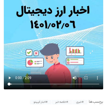
برچسب ها
#خبری
#خلاصه خبر
#اخبار کریپتو