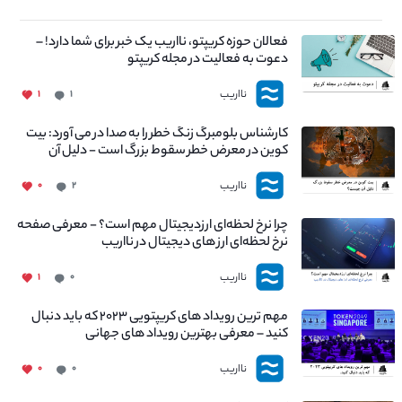
فعالان حوزه کریپتو، نااریب یک خبر برای شما دارد! –
دعوت به فعالیت در مجله کریپتو
نااریب
۱
۱
کارشناس بلومبرگ زنگ خطر را به صدا در می آورد: بیت
کوین در معرض خطر سقوط بزرگ است - دلیل آن
چیست؟
نااریب
۰
۲
چرا نرخ لحظه‌ای ارزدیجیتال مهم است؟ - معرفی صفحه
نرخ لحظه‌ای ارز های دیجیتال در نااریب
نااریب
۱
۰
مهم ترین رویداد های کریپتویی ۲۰۲۳ که باید دنبال
کنید – معرفی بهترین رویداد های جهانی
نااریب
۰
۰