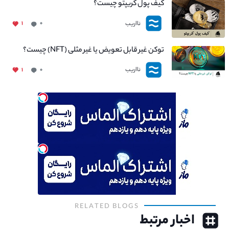
کیف پول کریپتو چیست؟
نااریب
۱
۰
توکن غیر قابل تعویض یا غیر مثلی (NFT) چیست؟
نااریب
۱
۰
RELATED BLOGS
اخبار مرتبط