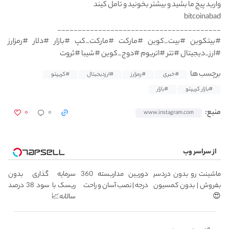
وارید پیج ما بشید و بیشتر بخونید و تامل کیند
bitcoinabad
________________________________________
#بیتکوین #بیت_کوین #مارکت #مارکت_کپ #بازار #دلار #رمزارز
#ارز_دیجیتال #تتر #اتریوم #دوج_کوین #شیبا #ثروت
برچسب ها
#خبری
#رمزارز
#ارزدیجیتال
#کریپتو
#بازار کریپتو
#بازار
۰
۰
منبع:
www.instagram.com
از سراسر وب
ماشینت رو بدون دردسر
دوربین مداربسته 360
سرمایه گذاری بدون
بفروش | بدون کمسیون
درجه | نصب آسان و راحت
ریسک با سود 38 درصد
😍
سالانه📈