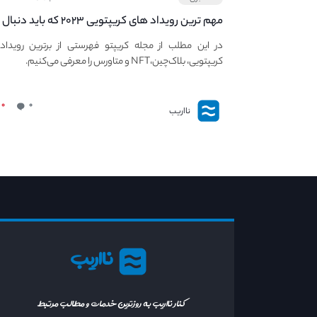
مهم ترین رویداد های کریپتویی ۲۰۲۳ که باید دنبال
کنید – معرفی بهترین رویداد های جهانی
در این مطلب از مجله کریپتو فهرستی از برترین رویداد
کریپتویی، بلاک‌چین،NFT و متاورس را معرفی می‌کنیم.
۰
۰
نااریب
نااریب
کنار نااریب به روزترین خدمات و مطالب مرتبط