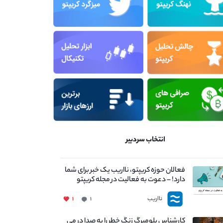
انتخاب سردبیر
فعالان حوزه کریپتو، نااریب یک خبر برای شما
دارد! – دعوت به فعالیت در مجله کریپتو
نااریب
۱
۱
کارشناس بلومبرگ زنگ خطر را به صدا در می