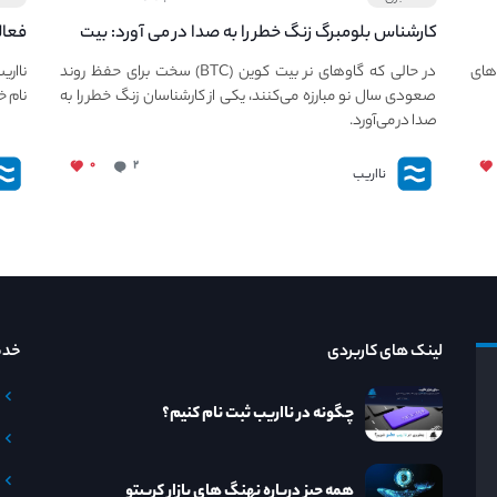
کارشناس بلومبرگ زنگ خطر را به صدا در می آورد: بیت
فعال
کوین در معرض خطر سقوط بزرگ است - دلیل آن
دعوت
های
در حالی که گاوهای نر بیت کوین (BTC) سخت برای حفظ روند
نااری
چیست؟
صعودی سال نو مبارزه می‌کنند، یکی از کارشناسان زنگ خطر را به
نام خ
صدا در می‌آورد.
۰
۲
نااریب
لینک های کاربردی
خدم
چگونه در نااریب ثبت نام کنیم؟
همه چیز درباره نهنگ های بازار کریپتو