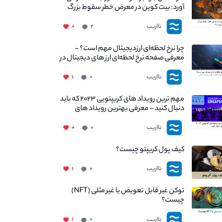
آورد: بیت کوین در معرض خطر سقوط بزرگ
است - دلیل آن چیست؟
نااریب
۰
۲
چرا نرخ لحظه‌ای ارزدیجیتال مهم است؟ -
معرفی صفحه نرخ لحظه‌ای ارز های دیجیتال در
نااریب
نااریب
۱
۰
مهم ترین رویداد های کریپتویی ۲۰۲۳ که باید
دنبال کنید – معرفی بهترین رویداد های
جهانی
نااریب
۰
۰
کیف پول کریپتو چیست؟
نااریب
۱
۰
توکن غیر قابل تعویض یا غیر مثلی (NFT)
چیست؟
نااریب
۱
۰