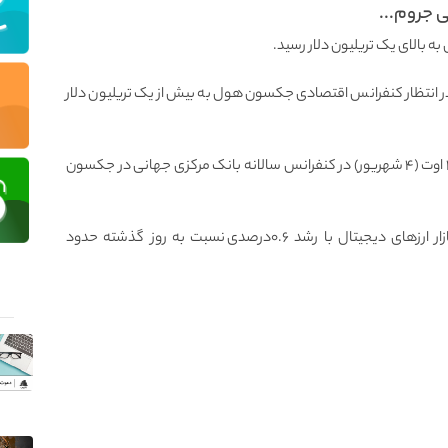
ی جروم...
به بالای یک تریلیون دلار رسید.
در انتظار کنفرانس اقتصادی جکسون هول به بیش از یک تریلیون دلار
🔹قرار است تا جروم پاول، رئیس فدرال رزرو روز جمعه ۲۶ اوت (۴ شهریور) در کنفرانس سالانه بانک مرکزی جهانی در جکسون
🔹بر اساس داده‌های کوین مارکت کپ، ارزش کل بازار ارزهای دیجیتال با رشد ۰.۶درصدی نسبت به روز گذشته حدود