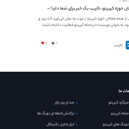
ان حوزه کریپتو، نااریب یک خبر برای شما دارد! –
 به فعالیت در مجله کریپتو
ب از همه فعالان حوزه کریپتو دعوت به عمل می‌آورد تا با برند و
ود به عنوان نویسنده در مجله کریپتو فعالیت داشته باشند.
۱
۱
نااریب
ات ما
میزگرد کریپتو
صد ارز برتر بازار
مجله کریپتو
تراکنش لحظه ای نهنگ ها
نهنگ های کریپتو
ابزار تحلیل تکنیکال