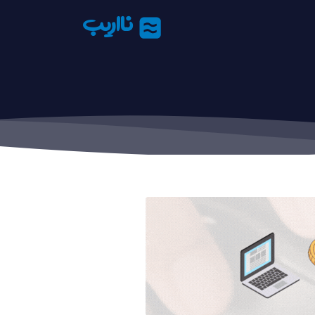
نااریب