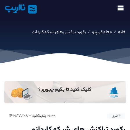
نااریب
خانه
/
مجله کریپتو
/
رکورد تراکنش های شبکه کاردانو
۰۱:۰۰ پنجشنبه - ۱۴۰۱/۷/۲۸
#خبری