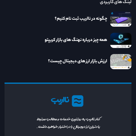
لینک های کاربردی
چگونه در نااریب ثبت نام کنیم؟
همه چیز درباره نهنگ های بازار کریپتو
ارزش بازار ارز های دیجیتال چیست؟
نااریب
کنار نااریب به روزترین خدمات و مطالب مرتبط
با دنیای ارز دیجیتال را در اختیار خواهید داشت.