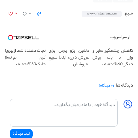
۰
۰
منبع:
www.instagram.com
از سراسر وب
کاهش چشمگیر سایز و
ماشین پژو پارس برای
نجات دهنده شما از پیری!
وزن با یک روش
فروش داری؟ اینجا سریع
کرم جوانساز
خانگی60%تخفیف
بفروشش
جلبک50%تخفیف
دیدگاه ها
(۰ دیدگاه)