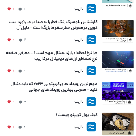
نااریب
۱
۱
کارشناس بلومبرگ زنگ خطر را به صدا در می آورد: بیت
کوین در معرض خطر سقوط بزرگ است - دلیل آن
چیست؟
نااریب
۰
۲
چرا نرخ لحظه‌ای ارزدیجیتال مهم است؟ - معرفی صفحه
نرخ لحظه‌ای ارز های دیجیتال در نااریب
نااریب
۱
۰
مهم ترین رویداد های کریپتویی ۲۰۲۳ که باید دنبال
کنید – معرفی بهترین رویداد های جهانی
نااریب
۰
۰
کیف پول کریپتو چیست؟
نااریب
۱
۰