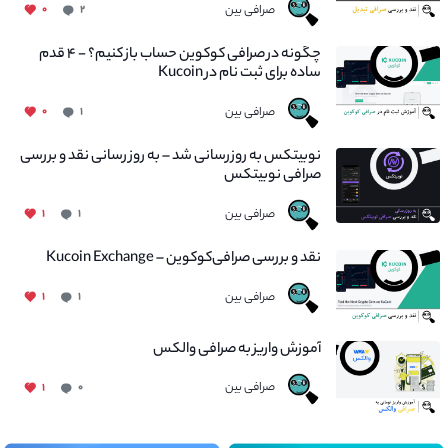
صرافی بین
۰
۲
چگونه در صرافی کوکوین حساب باز کنیم؟ - ۴ قدم
ساده برای ثبت نام در Kucoin
صرافی بین
۰
۱
نوبیتکس به روزرسانی شد – به روز رسانی نقد و بررسی
صرافی نوبیتکس
صرافی بین
۱
۱
نقد و بررسی صرافی‌کوکوین – Kucoin Exchange
صرافی بین
۱
۱
آموزش واریز به صرافی والکس
صرافی بین
۱
۰