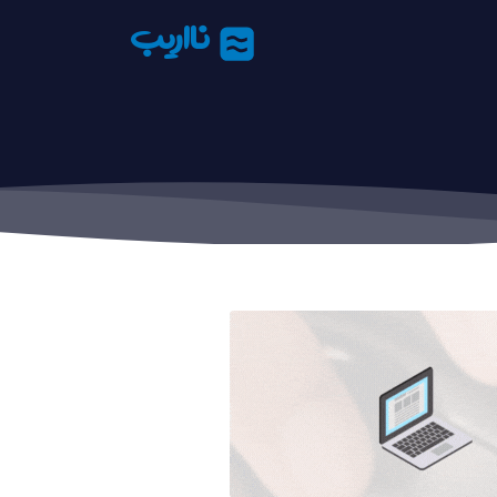
نااریب