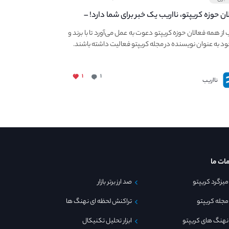
ان حوزه کریپتو، نااریب یک خبر برای شما دارد! –
 به فعالیت در مجله کریپتو
ب از همه فعالان حوزه کریپتو دعوت به عمل می‌آورد تا با برند و
ود به عنوان نویسنده در مجله کریپتو فعالیت داشته باشند.
۱
۱
نااریب
ات ما
میزگرد کریپتو
صد ارز برتر بازار
مجله کریپتو
تراکنش لحظه ای نهنگ ها
نهنگ های کریپتو
ابزار تحلیل تکنیکال