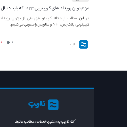
مهم ترین رویداد های کریپتویی ۲۰۲۳ که باید دنبال
کنید – معرفی بهترین رویداد های جهانی
در این مطلب از مجله کریپتو فهرستی از برترین رویداد
کریپتویی، بلاک‌چین،NFT و متاورس را معرفی می‌کنیم.
۰
۰
نااریب
نااریب
کنار نااریب به روزترین خدمات و مطالب مرتبط