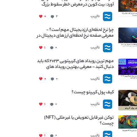
آورد: بیت کوین در معرض خطر سقوط بزرگ
است - دلیل آن چیست؟
نااریب
۰
۲
چرا نرخ لحظه‌ای ارزدیجیتال مهم است؟ -
معرفی صفحه نرخ لحظه‌ای ارز های دیجیتال در
نااریب
نااریب
۱
۰
مهم ترین رویداد های کریپتویی ۲۰۲۳ که باید
دنبال کنید – معرفی بهترین رویداد های
جهانی
نااریب
۰
۰
کیف پول کریپتو چیست؟
نااریب
۱
۰
توکن غیر قابل تعویض یا غیر مثلی (NFT)
چیست؟
نااریب
۱
۰