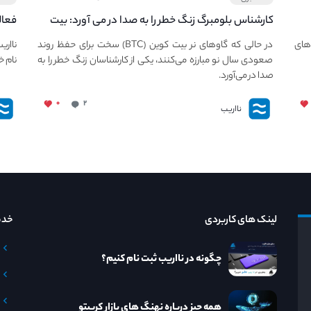
کارشناس بلومبرگ زنگ خطر را به صدا در می آورد: بیت
فعال
کوین در معرض خطر سقوط بزرگ است - دلیل آن
دعوت
های
در حالی که گاوهای نر بیت کوین (BTC) سخت برای حفظ روند
نااری
چیست؟
صعودی سال نو مبارزه می‌کنند، یکی از کارشناسان زنگ خطر را به
نام خ
صدا در می‌آورد.
۰
۲
نااریب
لینک های کاربردی
خدم
چگونه در نااریب ثبت نام کنیم؟
همه چیز درباره نهنگ های بازار کریپتو