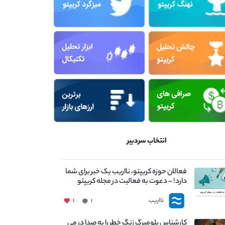
انتخاب سردبیر
فعالان حوزه کریپتو، نااریب یک خبر برای شما
دارد! – دعوت به فعالیت در مجله کریپتو
نااریب
۱
۱
کارشناس بلومبرگ زنگ خطر را به صدا در می