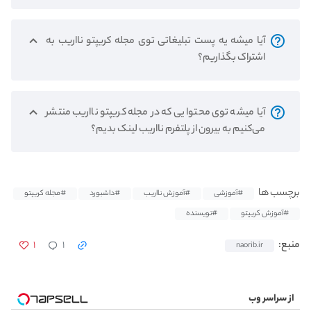
آیا میشه یه پست تبلیغاتی توی مجله کریپتو نااریب به
اشتراک بگذاریم؟
آیا میشه توی محتوایی که در مجله کریپتو نااریب منتشر
می‌کنیم به بیرون از پلتفرم نااریب لینک بدیم؟
برچسب ها
#آموزشی
#آموزش نااریب
#داشبورد
#مجله کریپتو
#آموزش کریپتو
#نویسنده
۱
۱
منبع:
naorib.ir
از سراسر وب