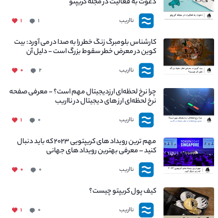
دعوت به فعالیت در مجله کریپتو
نااریب
۱
۱
کارشناس بلومبرگ زنگ خطر را به صدا در می آورد: بیت
کوین در معرض خطر سقوط بزرگ است - دلیل آن
چیست؟
نااریب
۰
۲
چرا نرخ لحظه‌ای ارزدیجیتال مهم است؟ - معرفی صفحه
نرخ لحظه‌ای ارز های دیجیتال در نااریب
نااریب
۱
۰
مهم ترین رویداد های کریپتویی ۲۰۲۳ که باید دنبال
کنید – معرفی بهترین رویداد های جهانی
نااریب
۰
۰
کیف پول کریپتو چیست؟
نااریب
۱
۰