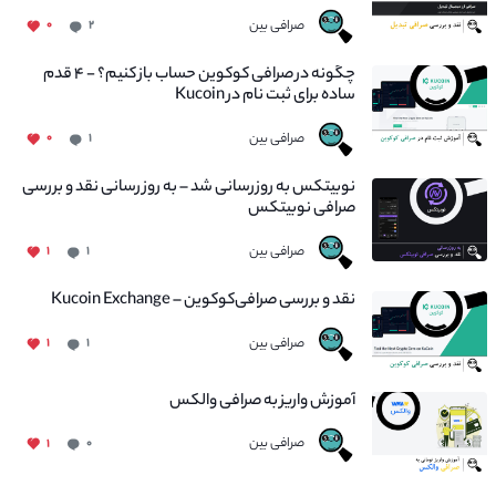
صرافی بین
۰
۲
چگونه در صرافی کوکوین حساب باز کنیم؟ - ۴ قدم
ساده برای ثبت نام در Kucoin
صرافی بین
۰
۱
نوبیتکس به روزرسانی شد – به روز رسانی نقد و بررسی
صرافی نوبیتکس
صرافی بین
۱
۱
نقد و بررسی صرافی‌کوکوین – Kucoin Exchange
صرافی بین
۱
۱
آموزش واریز به صرافی والکس
صرافی بین
۱
۰