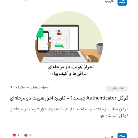
نااریب
۰۱:۰۰ دوشنبه - ۱۴۰۱/۸/۳۰
#آموزشی
گوگل Authenticator چیست؟ - کاربرد احراز هویت دو مرحله‌ای
در صرافی ها و کیف پول های کریپتو
در این مطلب از مجله نااریب قصد داریم، با مفهوم احراز هویت دو مرحله‌ای
گوگل آشنا شویم.
۰
۰
نااریب