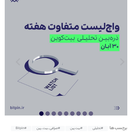
برچسب ها
#تحلیلی
#بیت پین
#صرافی_بیت_پین
#Bitpin