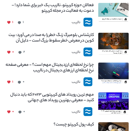
فعالان حوزه کریپتو، نااریب یک خبر برای شما دارد! –
دعوت به فعالیت در مجله کریپتو
نااریب
۱
۱
کارشناس بلومبرگ زنگ خطر را به صدا در می آورد: بیت
کوین در معرض خطر سقوط بزرگ است - دلیل آن
چیست؟
نااریب
۰
۲
چرا نرخ لحظه‌ای ارزدیجیتال مهم است؟ - معرفی صفحه
نرخ لحظه‌ای ارز های دیجیتال در نااریب
نااریب
۱
۰
مهم ترین رویداد های کریپتویی ۲۰۲۳ که باید دنبال
کنید – معرفی بهترین رویداد های جهانی
نااریب
۰
۰
کیف پول کریپتو چیست؟