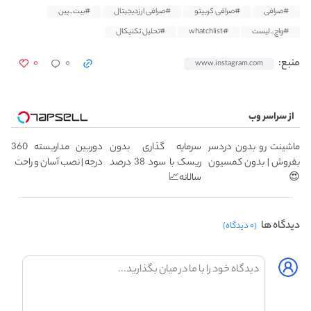
#صرافی
#صرافی کریپتو
#صرافی ارزدیجیتال
#بیت_پین
#واچ_لیست
#whatchlist
#تحلیل تکنیکال
۰
۰
منبع:
www.instagram.com
از سراسر وب
ماشینت رو بدون دردسر
سرمایه گذاری بدون
دوربین مداربسته 360
بفروش | بدون کمسیون
ریسک با سود 38 درصد
درجه | نصب آسان و راحت
😍
سالانه📈
دیدگاه ها
(۰ دیدگاه)