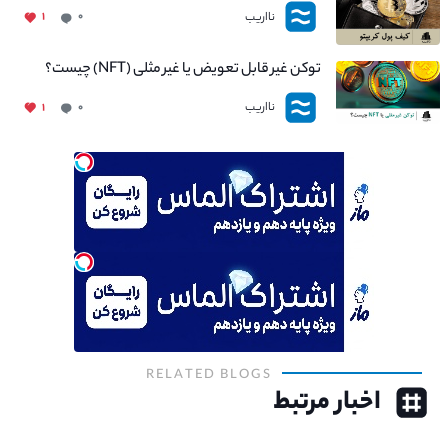
نااریب
۱
۰
توکن غیر قابل تعویض یا غیر مثلی (NFT) چیست؟
نااریب
۱
۰
RELATED BLOGS
اخبار مرتبط