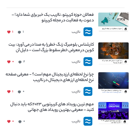
فعالان حوزه کریپتو، نااریب یک خبر برای شما دارد! –
دعوت به فعالیت در مجله کریپتو
نااریب
۱
۱
کارشناس بلومبرگ زنگ خطر را به صدا در می آورد: بیت
کوین در معرض خطر سقوط بزرگ است - دلیل آن
چیست؟
نااریب
۰
۲
چرا نرخ لحظه‌ای ارزدیجیتال مهم است؟ - معرفی صفحه
نرخ لحظه‌ای ارز های دیجیتال در نااریب
نااریب
۱
۰
مهم ترین رویداد های کریپتویی ۲۰۲۳ که باید دنبال
کنید – معرفی بهترین رویداد های جهانی
نااریب
۰
۰