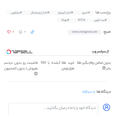
برچسب ها
#خبری
#اخبار کریپتو
#اخبار ارزدیجیتال
#بیتکوین
#بیت کوین
#BTC
#نهنگ
۰
۰
منبع:
www.instagram.com
از سراسر وب
بدون ضامن وام بگیر، طلا
خرید طلا آبشده با 100
ماشینت رو بدون دردسر
بخر 😍
هزار تومن
بفروش | بدون کمسیون
😍
دیدگاه ها
(۰ دیدگاه)