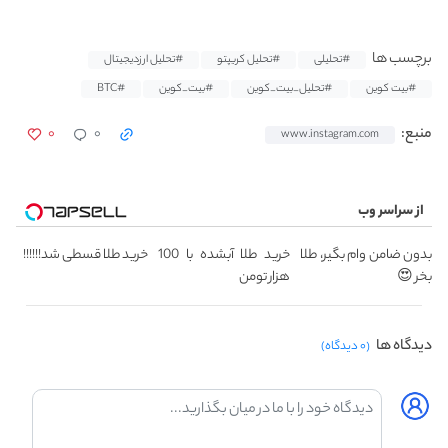
برچسب ها
#تحلیلی
#تحلیل کریپتو
#تحلیل ارزدیجیتال
#بیت کوین
#تحلیل_بیت_کوین
#بیت_کوین
#BTC
۰
۰
منبع:
www.instagram.com
از سراسر وب
بدون ضامن وام بگیر، طلا
خرید طلا آبشده با 100
خرید طلا قسطی شد!!!!!!
بخر 😍
هزار تومن
دیدگاه ها
(۰ دیدگاه)