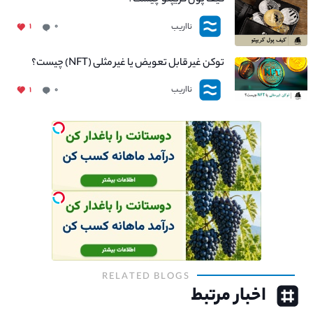
کیف پول کریپتو چیست؟
نااریب
۱
۰
توکن غیر قابل تعویض یا غیر مثلی (NFT) چیست؟
نااریب
۱
۰
RELATED BLOGS
اخبار مرتبط