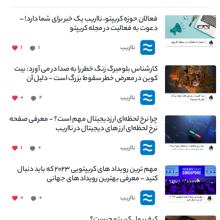
فعالان حوزه کریپتو، نااریب یک خبر برای شما دارد! –
دعوت به فعالیت در مجله کریپتو
نااریب
۱
۱
کارشناس بلومبرگ زنگ خطر را به صدا در می آورد: بیت
کوین در معرض خطر سقوط بزرگ است - دلیل آن
چیست؟
نااریب
۰
۲
چرا نرخ لحظه‌ای ارزدیجیتال مهم است؟ - معرفی صفحه
نرخ لحظه‌ای ارز های دیجیتال در نااریب
نااریب
۱
۰
مهم ترین رویداد های کریپتویی ۲۰۲۳ که باید دنبال
کنید – معرفی بهترین رویداد های جهانی
نااریب
۰
۰