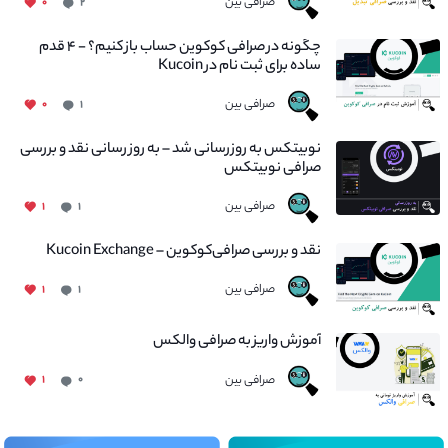
صرافی بین
۰
۲
چگونه در صرافی کوکوین حساب باز کنیم؟ - ۴ قدم
ساده برای ثبت نام در Kucoin
صرافی بین
۰
۱
نوبیتکس به روزرسانی شد – به روز رسانی نقد و بررسی
صرافی نوبیتکس
صرافی بین
۱
۱
نقد و بررسی صرافی‌کوکوین – Kucoin Exchange
صرافی بین
۱
۱
آموزش واریز به صرافی والکس
صرافی بین
۱
۰