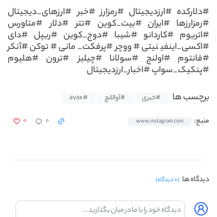
#دلارکده #ارزدیجیتال #رمزارز #خبر #ارزهای_دیجیتال
#رمزارزها #ایران #بیت_کوین #تتر #دلار #متاورس
#اتریوم #کاردانو #شیبا #دوج_کوین #ریپل #دای
#اکسی_اینفینیتی #ووچر #پرفکت_مانی #توکن #آنکر
#فانتوم #اولنچ #سولانا #چیلیز #ترون #هلیوم
#پنکیک_سواپ #اخبار_ارزدیجیتال
برچسب ها
#خبری
#آوالانچ
#avax
۰
۰
منبع:
www.instagram.com
دیدگاه ها
(۰ دیدگاه)