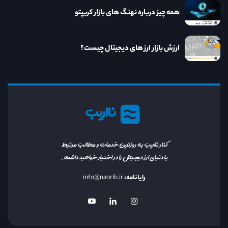
همه چیز درباره نهنگ های بازار کریپتو
ارزش بازار ارز های دیجیتال چیست؟
نااریب
کنار نااریب به روزترین خدمات و مطالب مرتبط
با دنیای ارز دیجیتال را در اختیار خواهید داشت.
رایانامه:
info@naorib.ir