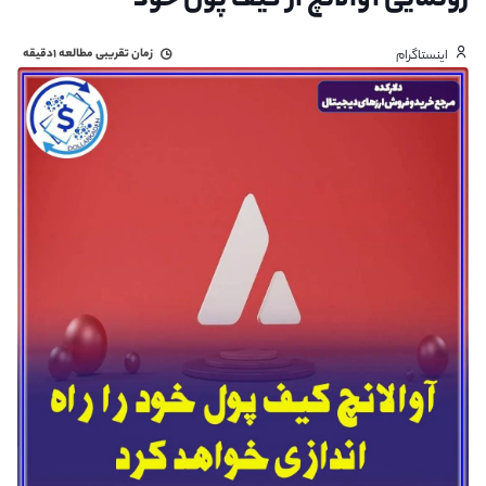
رونمایی آوالانچ از کیف پول خود
زمان تقریبی مطالعه
۱دقیقه
اینستاگرام