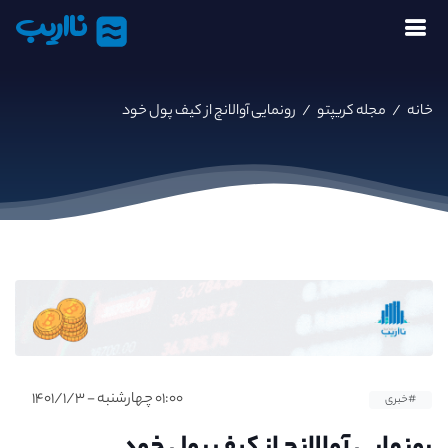
نااریب
خانه
/
مجله کریپتو
/
رونمایی آوالانچ از کیف پول خود
۰۱:۰۰ چهارشنبه - ۱۴۰۱/۱/۳
#خبری