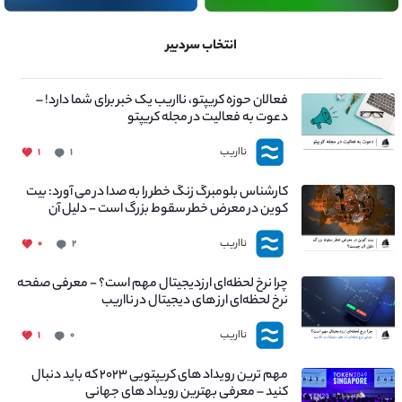
انتخاب سردبیر
فعالان حوزه کریپتو، نااریب یک خبر برای شما دارد! –
دعوت به فعالیت در مجله کریپتو
نااریب
۱
۱
کارشناس بلومبرگ زنگ خطر را به صدا در می آورد: بیت
کوین در معرض خطر سقوط بزرگ است - دلیل آن
چیست؟
نااریب
۰
۲
چرا نرخ لحظه‌ای ارزدیجیتال مهم است؟ - معرفی صفحه
نرخ لحظه‌ای ارز های دیجیتال در نااریب
نااریب
۱
۰
مهم ترین رویداد های کریپتویی ۲۰۲۳ که باید دنبال
کنید – معرفی بهترین رویداد های جهانی