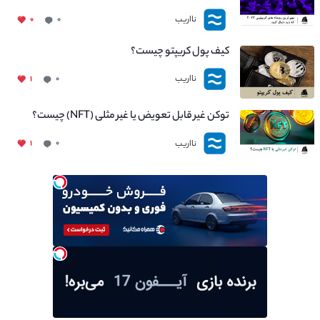
نااریب
۰
۰
کیف پول کریپتو چیست؟
نااریب
۱
۰
توکن غیر قابل تعویض یا غیر مثلی (NFT) چیست؟
نااریب
۱
۰