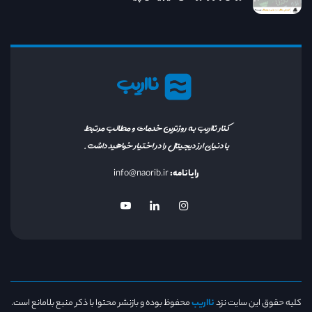
نااریب
کنار نااریب به روزترین خدمات و مطالب مرتبط
با دنیای ارز دیجیتال را در اختیار خواهید داشت.
رایانامه:
info@naorib.ir
کلیه حقوق این سایت نزد
نااریب
محفوظ بوده و بازنشر محتوا با ذکر منبع بلامانع است.