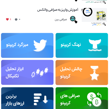
آموزش واریز به صرافی والکس
صرافی بین
۱
۰