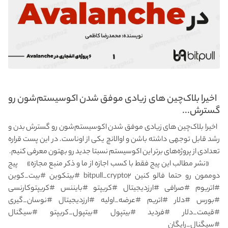
‌ ‌ اخیرا بلاک‌چین های زیادی موفق شدن اکوسیستم‌شون رو
گسترش...
‌ ‌ اخیرا بلاک‌چین های زیادی موفق شدن اکوسیستم‌شون رو گسترش بدن و
رشد قابل توجهی داشته باشن و اوالانچ یکی از اوناست. در این پست قراره
تعدادی از پروژه‌های برتر این اکوسیستم نسبتا جدید رو بهتون معرفی کنیم. ‌
‌ ‌ ‌ ‌ ‌‌ ‌‌ ‌‌‌ «نشر مطالب این پیج فقط با کسب اجازه از ما و ذکر منبع مجازه» ‌ ‌ ‌ ‌ ‌ پیج
دوممون رو حتما فالو کنین bitpull_crypto۲ #بیتکوین #بیت_کوین
#اتریوم #صرافی #ارزدیجیتال #کریپتو #بایننس #کریپتوکارنسی
#بورس #دلار #اتریم #عرضه_اولیه #ارزدیجیتال #نوسان_گیری
#قیمت_دلار #فردید #بیتپول #بیتپول_کریپتو #سیگنال
#سیگنال_رایگان