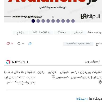
برچسب ها
#تحلیلی
#AVAX
# AVALANCHE
# آوالنچ
۰
۰
منبع:
www.instagram.com
از سراسر وب
ماشینت رو بدون دردسر
فروش خودرو بدون
ماشینتو به دلال نده! به
بفروش | بدون کمسیون
کمیسیون 😍
مصرف کننده بفروش!
😍
بدون پاسخ به یک تماس
دیدگاه ها
(۰ دیدگاه)