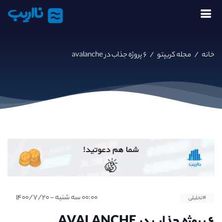
نااریب
خانه
/
مجله کریپتو
/
۶ پروژه جذاب در avalanche
۰۰:۰۰ سه شنبه - ۱۴۰۰/۷/۲۰
#تحلیلی