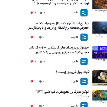
آورد: بیت کوین در معرض خطر سقوط بزرگ
است - دلیل آن چیست؟
نااریب
۰
۲
چرا نرخ لحظه‌ای ارزدیجیتال مهم است؟ -
معرفی صفحه نرخ لحظه‌ای ارز های دیجیتال در
نااریب
نااریب
۱
۰
مهم ترین رویداد های کریپتویی ۲۰۲۳ که باید
دنبال کنید – معرفی بهترین رویداد های
جهانی
نااریب
۰
۰
کیف پول کریپتو چیست؟
نااریب
۱
۰
توکن غیر قابل تعویض یا غیر مثلی (NFT)
چیست؟
نااریب
۱
۰