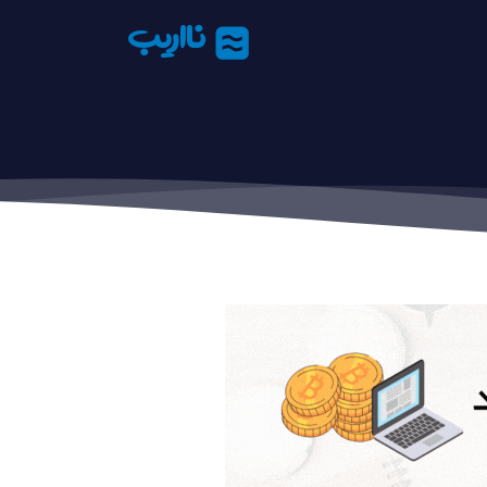
نااریب