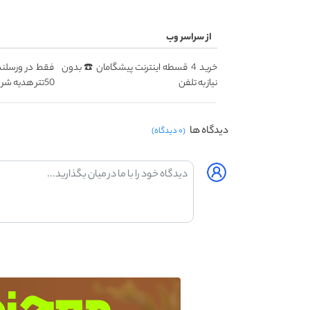
از سراسر وب
خرید 4 قسطه اینترنت پیشگامان ☎️ بدون
فقط در ورسلند
نیاز به تلفن
50تتر هدیه شروع معامله گری! 🔥💰
دیدگاه ها
(۰ دیدگاه)