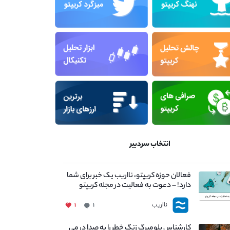
انتخاب سردبیر
فعالان حوزه کریپتو، نااریب یک خبر برای شما
دارد! – دعوت به فعالیت در مجله کریپتو
نااریب
۱
۱
کارشناس بلومبرگ زنگ خطر را به صدا در می