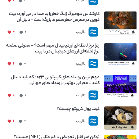
نااریب
۱
۱
کارشناس بلومبرگ زنگ خطر را به صدا در می آورد: بیت
کوین در معرض خطر سقوط بزرگ است - دلیل آن
چیست؟
نااریب
۰
۲
چرا نرخ لحظه‌ای ارزدیجیتال مهم است؟ - معرفی صفحه
نرخ لحظه‌ای ارز های دیجیتال در نااریب
نااریب
۱
۰
مهم ترین رویداد های کریپتویی ۲۰۲۳ که باید دنبال
کنید – معرفی بهترین رویداد های جهانی
نااریب
۰
۰
کیف پول کریپتو چیست؟
نااریب
۱
۰
توکن غیر قابل تعویض یا غیر مثلی (NFT) چیست؟