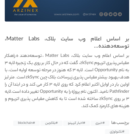
بر اساس اعلام وب سایت بلاک، Matter Labs،
توسعه‌دهنده...
بر اساس اعلام وب سایت بلاک، Matter Labs، توسعه‌دهنده راهکار
مقیاس‌پذیری اتریوم zkSync، گفت که در حال کار بر روی یک زنجیره لایه ۳
به نام Opportunity است. لایه ۳ که هنوز در مرحله توسعه اولیه است، با
هدف بهبود بیشتر مقیاس پذیری زیرساخت بلاک چین zkSync است. متر لبز
اولین بار در اوایل اکتبر اعلام کرد که روی لایه ۳ کار می کند و در ابتدا آن را
Pathfinder نامید. اکنون نام پروژه را به Opportunity تغییر داده است.لایه
۳ بر روی zkSync ساخته شده است تا به کاهش مقیاس پذیری اتریوم و
هزینه های کارمزد کمک کند.
برچسب ها
#خبری
#اخبار کریپتو
#بلاکچین
#blockchain
#تکنولوژی