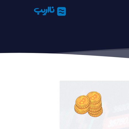
نااریب