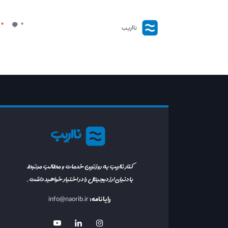
۰
۰
نااریب
نااریب
کنار نااریب به روزترین خدمات و مطالب مرتبط
با دنیای ارز دیجیتال را در اختیار خواهید داشت.
رایانامه:
info@naorib.ir