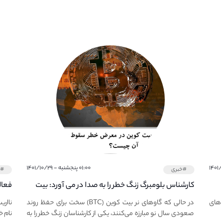
۰۱:۰۰ پنجشنبه - ۱۴۰۱/۱۰/۲۹
#خبری
#خ
کارشناس بلومبرگ زنگ خطر را به صدا در می آورد: بیت
فعال
کوین در معرض خطر سقوط بزرگ است - دلیل آن
دعوت
های
در حالی که گاوهای نر بیت کوین (BTC) سخت برای حفظ روند
نااری
چیست؟
صعودی سال نو مبارزه می‌کنند، یکی از کارشناسان زنگ خطر را به
نام خ