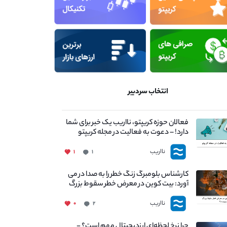
انتخاب سردبیر
فعالان حوزه کریپتو، نااریب یک خبر برای شما
دارد! – دعوت به فعالیت در مجله کریپتو
نااریب
۱
۱
کارشناس بلومبرگ زنگ خطر را به صدا در می
آورد: بیت کوین در معرض خطر سقوط بزرگ
است - دلیل آن چیست؟
نااریب
۰
۲
چرا نرخ لحظه‌ای ارزدیجیتال مهم است؟ -