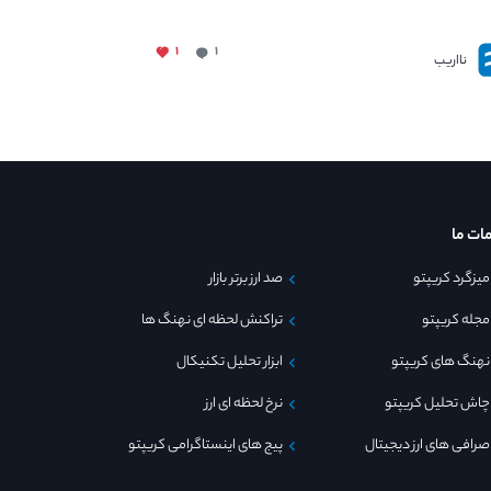
۱
۱
نااریب
ات ما
میزگرد کریپتو
صد ارز برتر بازار
مجله کریپتو
تراکنش لحظه ای نهنگ ها
نهنگ های کریپتو
ابزار تحلیل تکنیکال
چاش تحلیل کریپتو
نرخ لحظه ای ارز
صرافی های ارز دیجیتال
پیج های اینستاگرامی کریپتو