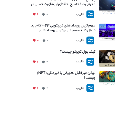
معرفی صفحه نرخ لحظه‌ای ارز های دیجیتال در
نااریب
نااریب
۱
۰
مهم ترین رویداد های کریپتویی ۲۰۲۳ که باید
دنبال کنید – معرفی بهترین رویداد های
جهانی
نااریب
۰
۰
کیف پول کریپتو چیست؟
نااریب
۱
۰
توکن غیر قابل تعویض یا غیر مثلی (NFT)
چیست؟
نااریب
۱
۰