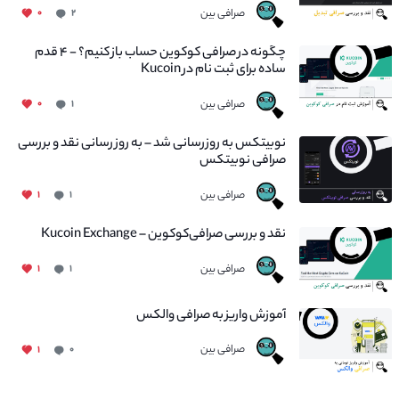
صرافی بین
۰
۲
چگونه در صرافی کوکوین حساب باز کنیم؟ - ۴ قدم
ساده برای ثبت نام در Kucoin
صرافی بین
۰
۱
نوبیتکس به روزرسانی شد – به روز رسانی نقد و بررسی
صرافی نوبیتکس
صرافی بین
۱
۱
نقد و بررسی صرافی‌کوکوین – Kucoin Exchange
صرافی بین
۱
۱
آموزش واریز به صرافی والکس
صرافی بین
۱
۰