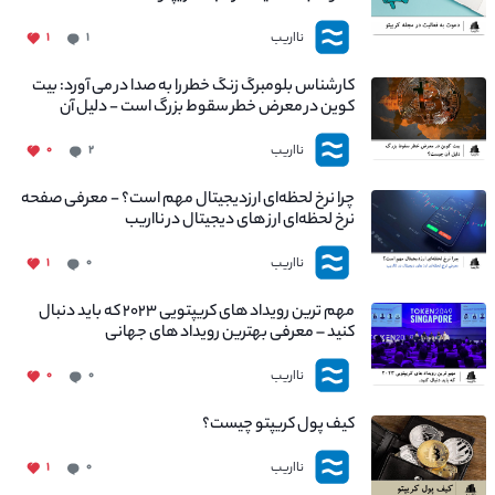
نااریب
۱
۱
کارشناس بلومبرگ زنگ خطر را به صدا در می آورد: بیت
کوین در معرض خطر سقوط بزرگ است - دلیل آن
چیست؟
نااریب
۰
۲
چرا نرخ لحظه‌ای ارزدیجیتال مهم است؟ - معرفی صفحه
نرخ لحظه‌ای ارز های دیجیتال در نااریب
نااریب
۱
۰
مهم ترین رویداد های کریپتویی ۲۰۲۳ که باید دنبال
کنید – معرفی بهترین رویداد های جهانی
نااریب
۰
۰
کیف پول کریپتو چیست؟
نااریب
۱
۰