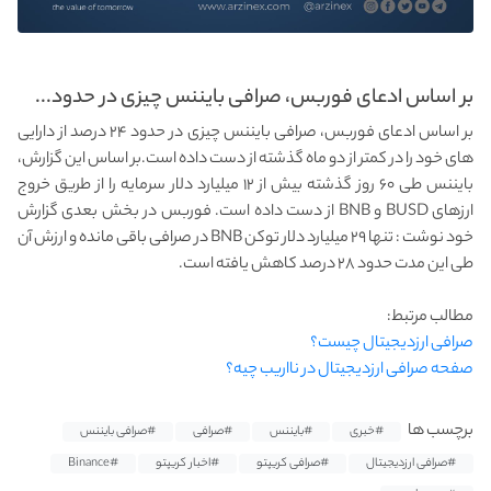
بر اساس ادعای فوربس، صرافی بایننس چیزی در حدود...
بر اساس ادعای فوربس، صرافی بایننس چیزی در حدود ۲۴ درصد از دارایی‌
های خود را در کمتر از دو ماه گذشته از دست داده است.بر اساس این گزارش،
بایننس طی ۶۰ روز گذشته بیش از ۱۲ میلیارد دلار سرمایه را از طریق خروج
ارزهای BUSD و BNB از دست داده است. فوربس در بخش بعدی گزارش
خود نوشت : تنها ۲۹ میلیارد دلار توکن BNB در صرافی باقی مانده و ارزش آن
طی این مدت حدود ۲۸ درصد کاهش یافته است.
مطالب مرتبط:
صرافی ارزدیجیتال چیست؟
صفحه صرافی ارزدیجیتال در نااریب چیه؟
برچسب ها
#خبری
#بایننس
#صرافی
#صرافی بایننس
#صرافی ارزدیجیتال
#صرافی کریپتو
#اخبار کریپتو
#Binance