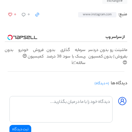
#exchange
۰
۰
منبع:
www.instagram.com
از سراسر وب
ماشینت رو بدون دردسر
سرمایه گذاری بدون
فروش خودرو بدون
بفروش | بدون کمسیون
ریسک با سود 38 درصد
کمیسیون 😍
😍
سالانه📈
دیدگاه ها
(۰ دیدگاه)