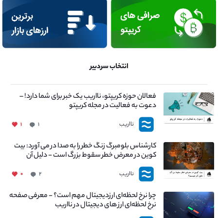
انتخاب سردبیر
فعالان حوزه کریپتو، نااریب یک خبر برای شما دارد! –
دعوت به فعالیت در مجله کریپتو
نااریب
۱
۱
کارشناس بلومبرگ زنگ خطر را به صدا در می آورد: بیت
کوین در معرض خطر سقوط بزرگ است - دلیل آن
چیست؟
نااریب
۰
۲
چرا نرخ لحظه‌ای ارزدیجیتال مهم است؟ - معرفی صفحه
نرخ لحظه‌ای ارز های دیجیتال در نااریب