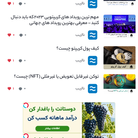
نااریب
۱
۰
مهم ترین رویداد های کریپتویی ۲۰۲۳ که باید دنبال
کنید – معرفی بهترین رویداد های جهانی
نااریب
۰
۰
کیف پول کریپتو چیست؟
نااریب
۱
۰
توکن غیر قابل تعویض یا غیر مثلی (NFT) چیست؟
نااریب
۱
۰