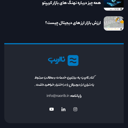
همه چیز درباره نهنگ های بازار کریپتو
ارزش بازار ارز های دیجیتال چیست؟
نااریب
کنار نااریب به روزترین خدمات و مطالب مرتبط
با دنیای ارز دیجیتال را در اختیار خواهید داشت.
رایانامه:
info@naorib.ir