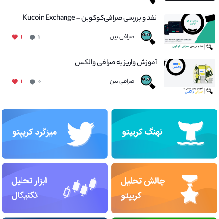
نقد و بررسی صرافی‌کوکوین – Kucoin Exchange
صرافی بین
۱
۱
آموزش واریز به صرافی والکس
صرافی بین
۱
۰