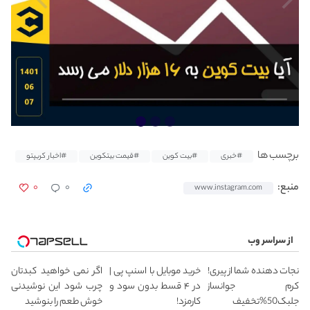
برچسب ها
#خبری
#بیت کوین
#قیمت بیتکوین
#اخبار کریپتو
۰
۰
منبع:
www.instagram.com
از سراسر وب
نجات دهنده شما از پیری!
خرید موبایل با اسنپ پی |
اگر نمی خواهید کبدتان
کرم جوانساز
در ۴ قسط بدون سود و
چرب شود این نوشیدنی
جلبک50%تخفیف
کارمزد!
خوش طعم را بنوشید