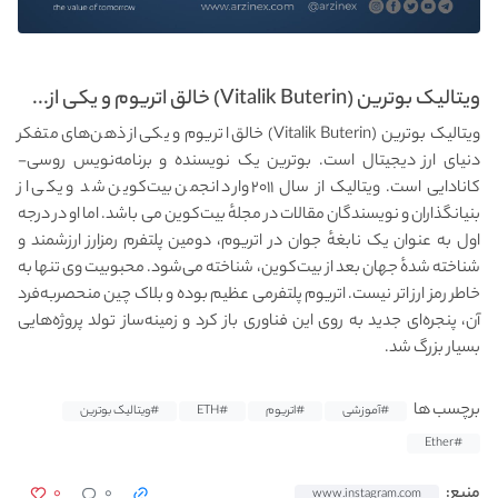
ویتالیک بوترین (Vitalik Buterin) خالق اتریوم و یکی از...
ویتالیک بوترین (Vitalik Buterin) خالق اتریوم و یکی از ذهن‌های متفکر
دنیای ارز دیجیتال است. بوترین یک نویسنده و برنامه‌نویس روسی-
کانادایی است. ویتالیک از سال ۲۰۱۱ وارد انجمن بیت‌کوین شد و یکی از
بنیانگذاران و نویسندگان مقالات در مجلهٔ بیت‌کوین می باشد. اما او در درجه
اول به عنوان یک نابغهٔ جوان در اتریوم، دومین پلتفرم رمزارز ارزشمند و
شناخته شدهٔ جهان بعد از بیت‌کوین، شناخته می‌شود. محبوبیت وی تنها به
خاطر رمز ارز اتر نیست. اتریوم پلتفرمی عظیم بوده و بلاک چین منحصربه‌فرد
آن، پنجره‌ای جدید به روی این فناوری باز کرد و زمینه‌ساز تولد پروژه‌هایی
بسیار بزرگ شد.
برچسب ها
#آموزشی
#اتریوم
#ETH
#ویتالیک بوترین
#Ether
۰
۰
منبع:
www.instagram.com