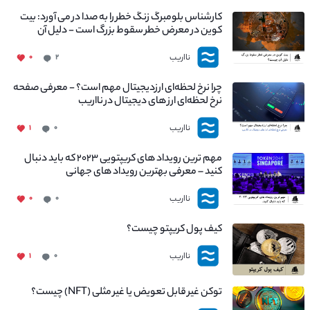
کارشناس بلومبرگ زنگ خطر را به صدا در می آورد: بیت
کوین در معرض خطر سقوط بزرگ است - دلیل آن
چیست؟
نااریب
۰
۲
چرا نرخ لحظه‌ای ارزدیجیتال مهم است؟ - معرفی صفحه
نرخ لحظه‌ای ارز های دیجیتال در نااریب
نااریب
۱
۰
مهم ترین رویداد های کریپتویی ۲۰۲۳ که باید دنبال
کنید – معرفی بهترین رویداد های جهانی
نااریب
۰
۰
کیف پول کریپتو چیست؟
نااریب
۱
۰
توکن غیر قابل تعویض یا غیر مثلی (NFT) چیست؟