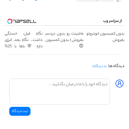
از سراسر وب
بدون کمیسیون خودروتو
ماشینت رو بدون دردسر
نگاهِ قبل، خستگی
بفروش
بفروش | بدون کمسیون
داشت... نگاهِ بعد، انرژی
😍
داره 🌸 بلفا با 25%
تخفیف
دیدگاه ها
(۰ دیدگاه)