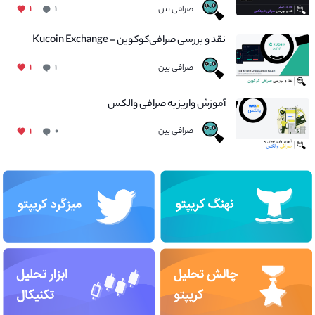
صرافی بین
۱
۱
نقد و بررسی صرافی‌کوکوین – Kucoin Exchange
صرافی بین
۱
۱
آموزش واریز به صرافی والکس
صرافی بین
۱
۰