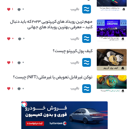
نااریب
۱
۰
مهم ترین رویداد های کریپتویی ۲۰۲۳ که باید دنبال
کنید – معرفی بهترین رویداد های جهانی
نااریب
۰
۰
کیف پول کریپتو چیست؟
نااریب
۱
۰
توکن غیر قابل تعویض یا غیر مثلی (NFT) چیست؟
نااریب
۱
۰