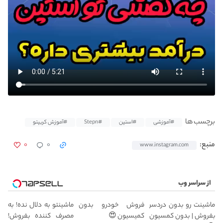
برچسب ها
#آموزشی
#استپن
#Stepn
#آموزش کریپتو
۰
۰
منبع:
www.instagram.com
از سراسر وب
ماشینت رو بدون دردسر
فروش خودرو بدون
ماشینتو به دلال نده! به
بفروش | بدون کمسیون
کمیسیون 😍
مصرف کننده بفروش!