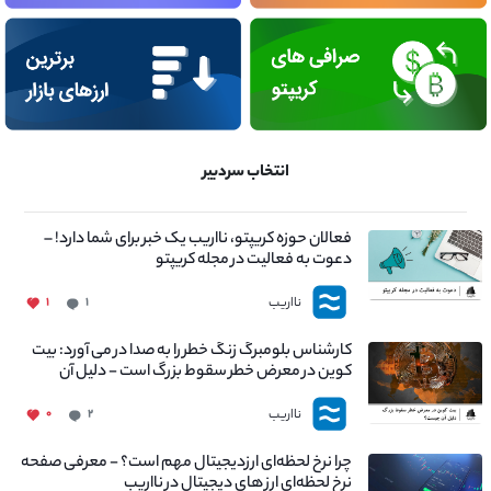
انتخاب سردبیر
فعالان حوزه کریپتو، نااریب یک خبر برای شما دارد! –
دعوت به فعالیت در مجله کریپتو
نااریب
۱
۱
کارشناس بلومبرگ زنگ خطر را به صدا در می آورد: بیت
کوین در معرض خطر سقوط بزرگ است - دلیل آن
چیست؟
نااریب
۰
۲
چرا نرخ لحظه‌ای ارزدیجیتال مهم است؟ - معرفی صفحه
نرخ لحظه‌ای ارز های دیجیتال در نااریب