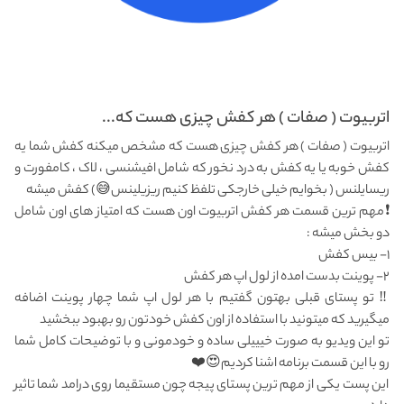
اتربیوت ( صفات ) هر کفش چیزی هست که...
اتربیوت ( صفات ) هر کفش چیزی هست که مشخص میکنه کفش شما یه
کفش خوبه یا یه کفش به درد نخور که شامل افیشنسی ، لاک ، کامفورت و
ریسایلنس ( بخوایم خیلی خارجکی تلفظ کنیم ریزیلینس😅) کفش میشه
❗️مهم ترین قسمت هر کفش اتربیوت اون هست که امتیاز های اون شامل
دو بخش میشه :
۱- بیس کفش
۲- پوینت بدست امده از لول اپ هر کفش
‼️ تو پستای قبلی بهتون گفتیم با هر لول اپ شما چهار پوینت اضافه
میگیرید که میتونید با استفاده از اون کفش خودتون رو بهبود ببخشید
تو این ویدیو به صورت خیییلی ساده و خودمونی و با توضیحات کامل شما
رو با این قسمت برنامه اشنا کردیم😍❤️
این پست یکی از مهم ترین پستای پیجه چون مستقیما روی درامد شما تاثیر