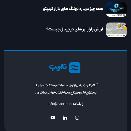
همه چیز درباره نهنگ های بازار کریپتو
ارزش بازار ارز های دیجیتال چیست؟
نااریب
کنار نااریب به روزترین خدمات و مطالب مرتبط
با دنیای ارز دیجیتال را در اختیار خواهید داشت.
رایانامه:
info@naorib.ir