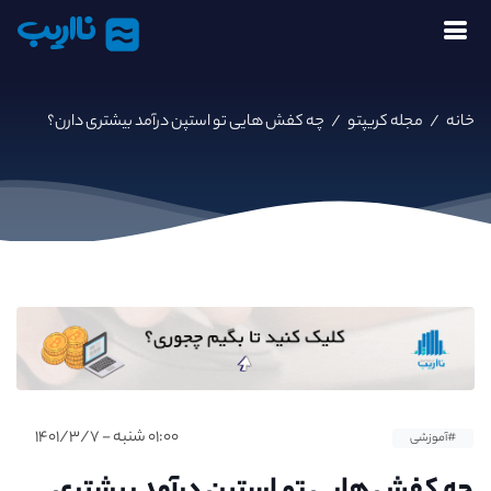
نااریب
خانه
/
مجله کریپتو
/
چه کفش هایی تو استپن درآمد بیشتری دارن؟
۰۱:۰۰ شنبه - ۱۴۰۱/۳/۷
#آموزشی