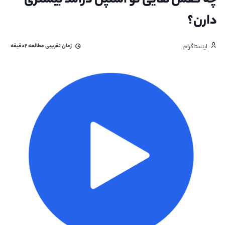
چه کفش هایی تو استپن درآمد بیشتری
دارن؟
زمان تقریبی مطالعه
۲دقیقه
اینستاگرام