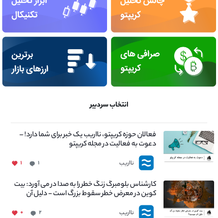
انتخاب سردبیر
فعالان حوزه کریپتو، نااریب یک خبر برای شما دارد! –
دعوت به فعالیت در مجله کریپتو
نااریب
۱
۱
کارشناس بلومبرگ زنگ خطر را به صدا در می آورد: بیت
کوین در معرض خطر سقوط بزرگ است - دلیل آن
چیست؟
نااریب
۰
۲