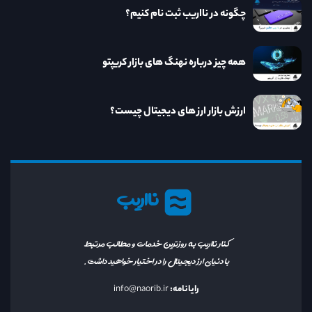
چگونه در نااریب ثبت نام کنیم؟
همه چیز درباره نهنگ های بازار کریپتو
ارزش بازار ارز های دیجیتال چیست؟
نااریب
کنار نااریب به روزترین خدمات و مطالب مرتبط
با دنیای ارز دیجیتال را در اختیار خواهید داشت.
رایانامه:
info@naorib.ir