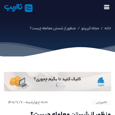
نااریب
خانه
/
مجله کریپتو
/
منظور از شستن معامله چیست؟
۰۱:۰۰ چهارشنبه - ۱۴۰۱/۷/۶
#آموزشی