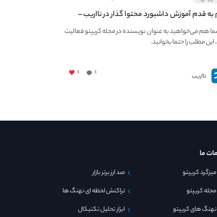
به قدم آموزش داشبورد محتوا گذار در نااریب –
ی در نااریب محتوا بگذاریم؟
ما هم می‌خواهید به عنوان نویسنده در مجله کریپتو فعالیت
 این مطلب را حتما بخوانید.
۱
۱
نااریب
ات ما
میزگرد کریپتو
صد ارز برتر بازار
مجله کریپتو
تراکنش لحظه ای نهنگ ها
نهنگ های کریپتو
ابزار تحلیل تکنیکال