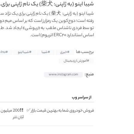
شیبا اینو (به ژاپنی: 柴犬) یک نام ژاپنی برای...
شیبا اینو (به ژاپنی: 柴犬) یک نام ژاپ
توسط فردی ناشناس ملقب به «ریوشی» ایجاد شد. طبق
اساس استاندارد ERC۲۰ اتریوم) است.
برچسب ها
#خبری
#شیبا
#شیبا اینو
#Shiba Inu
#آموزش ارزدیجیتال
منبع:
www.instagram.com
از سراسر وب
فروش خودروی شما به بهترین قیمت بازار ✅
❗❗200 میل
آبان تتر