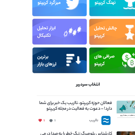
انتخاب سردبیر
فعالان حوزه کریپتو، نااریب یک خبر برای شما
دارد! – دعوت به فعالیت در مجله کریپتو
نااریب
۱
۱
کارشناس بلومبرگ زنگ خطر را به صدا در می