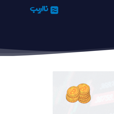
نااریب