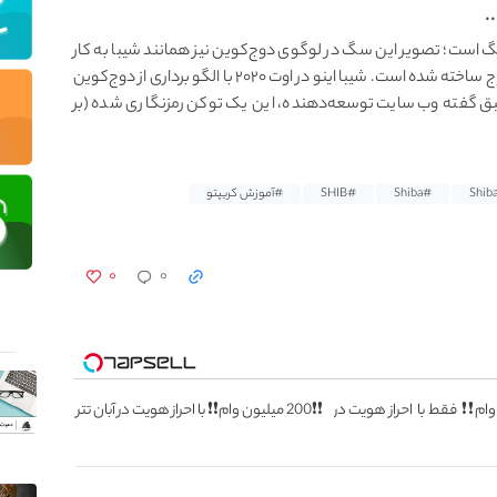
نی برای یک نژاد سگ است؛ تصویر این سگ در لوگوی دوج‌کوین نیز همانند شیبا به کار
رفته است؛ دوج‌کوین یک رمزارز است که بر اساس میم دوج ساخته شده است. شیبا اینو در اوت ۲۰۲۰ با الگو برداری از دوج‌کوین
 گفته وب سایت توسعه‌دهنده، این یک توکن رمزنگاری شده (بر
#Shiba
#SHIB
#آموزش کریپتو
۰
۰
یون وام❗❗ فقط با احراز هویت در
❗❗200 میلیون وام❗❗ با احراز هویت در آبان تتر