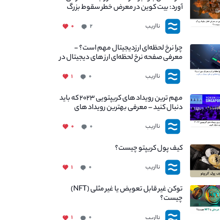
آورد: بیت کوین در معرض خطر سقوط بزرگ
است - دلیل آن چیست؟
نااریب
۰
۲
چرا نرخ لحظه‌ای ارزدیجیتال مهم است؟ -
معرفی صفحه نرخ لحظه‌ای ارز های دیجیتال در
نااریب
نااریب
۱
۰
مهم ترین رویداد های کریپتویی ۲۰۲۳ که باید
دنبال کنید – معرفی بهترین رویداد های
جهانی
نااریب
۰
۰
کیف پول کریپتو چیست؟
نااریب
۱
۰
توکن غیر قابل تعویض یا غیر مثلی (NFT)
چیست؟
نااریب
۱
۰