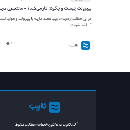
پیپر‌ولت چیست و چگونه کار می‌کند؟ - مختصری دربا
PaperWallet
در این مطلب از مجله نااریب قصد داریم با پیپر‌ولت و موارد است
آن آشنا شویم.
۱
۱
نااریب
نااریب
کنار نااریب به روزترین خدمات و مطالب مرتبط