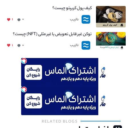
کیف پول کریپتو چیست؟
نااریب
۱
۰
توکن غیر قابل تعویض یا غیر مثلی (NFT) چیست؟
نااریب
۱
۰
RELATED BLOGS