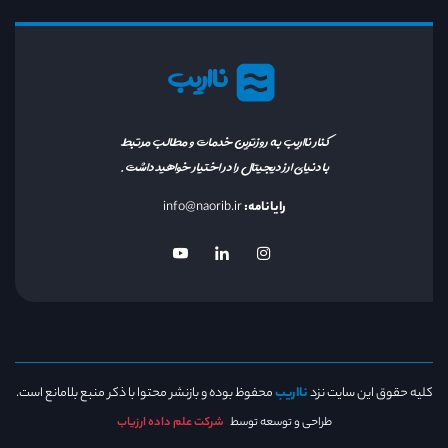
نااریب
کنار نااریب به روزترین خدمات و مطالب مرتبط
با دنیای ارز دیجیتال را در اختیار خواهید داشت.
رایانامه:
info@naorib.ir
کلیه حقوق این سایت نزد
نااریب
محفوظ بوده و بازنشر محتوا با ذکر منبع بلامانع است.
طراحی و توسعه توسط
شرکت علم داده ارزیاب