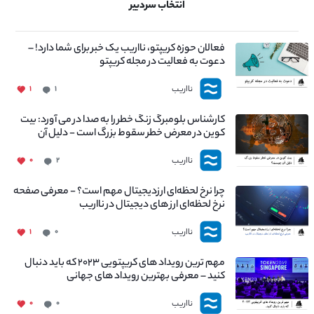
انتخاب سردبیر
فعالان حوزه کریپتو، نااریب یک خبر برای شما دارد! –
دعوت به فعالیت در مجله کریپتو
نااریب
۱
۱
کارشناس بلومبرگ زنگ خطر را به صدا در می آورد: بیت
کوین در معرض خطر سقوط بزرگ است - دلیل آن
چیست؟
نااریب
۰
۲
چرا نرخ لحظه‌ای ارزدیجیتال مهم است؟ - معرفی صفحه
نرخ لحظه‌ای ارز های دیجیتال در نااریب
نااریب
۱
۰
مهم ترین رویداد های کریپتویی ۲۰۲۳ که باید دنبال
کنید – معرفی بهترین رویداد های جهانی
نااریب
۰
۰