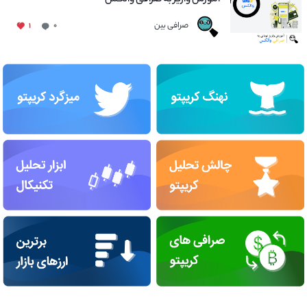
صرافی بین
۱
۰