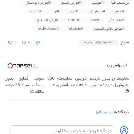
برچسب ها
#آموزشی
#آموزش کریپتو
#آموزش ارزدیجیتال
#اهرم
#آموزش ترید
#تریدر
#ترید
#معامله
#معامله گر
#trade
#trader
#اوکی_اکسچنج
#صرافی_اوکی_اکسچنج
#ok_ex.io
#ok_Exchange
۰
۰
منبع:
www.instagram.com
از سراسر وب
ماشینت رو بدون دردسر
دوربین مداربسته 360
سرمایه گذاری بدون
بفروش | بدون کمسیون
درجه | نصب آسان و راحت
ریسک با سود 38 درصد
😍
سالانه📈
دیدگاه ها
(۰ دیدگاه)