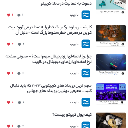
دعوت به فعالیت در مجله کریپتو
نااریب
۱
۱
کارشناس بلومبرگ زنگ خطر را به صدا در می آورد: بیت
کوین در معرض خطر سقوط بزرگ است - دلیل آن
چیست؟
نااریب
۰
۲
چرا نرخ لحظه‌ای ارزدیجیتال مهم است؟ - معرفی صفحه
نرخ لحظه‌ای ارز های دیجیتال در نااریب
نااریب
۱
۰
مهم ترین رویداد های کریپتویی ۲۰۲۳ که باید دنبال
کنید – معرفی بهترین رویداد های جهانی
نااریب
۰
۰
کیف پول کریپتو چیست؟
نااریب
۱
۰