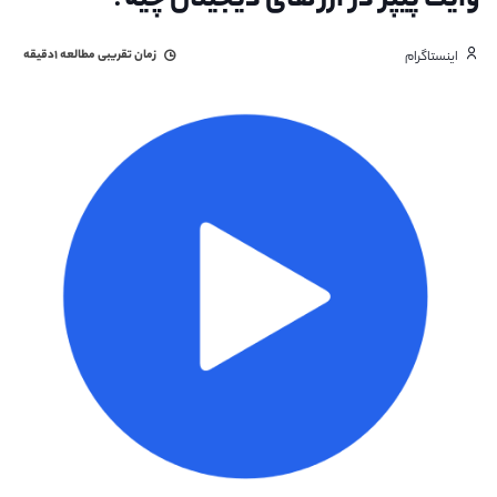
وایت پیپر در ارز های دیجیتال چیه؟
زمان تقریبی مطالعه
۱دقیقه
اینستاگرام