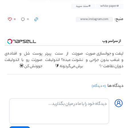
#white paper
#سند سپید
۰
۰
منبع:
www.instagram.com
از سراسر وب
لیفت و جوانسازی صورت
صورتت از سنت پیرتر
پوست شل و افتاده‌ی
و غبغب بدون جراحی و
نشونت میده؟ اندولیفت
صورتت رو با اندولیفت
دوران نقاهت ✨
برش می‌گردونه 🔰
جوونش کن 💟
دیدگاه ها
(۰ دیدگاه)