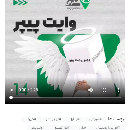
برچسب ها
#آموزشی
#رمزارز
#ارزدیجیتال
#کریپتو
#آموزش ارزدیجیتال
#بازار
#بازار کریپتو
#وایت پیپر