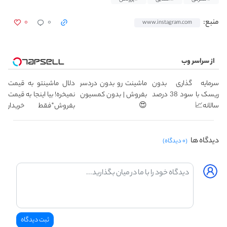
۰
۰
منبع:
www.instagram.com
از سراسر وب
سرمایه گذاری بدون
ماشینت رو بدون دردسر
دلال ماشینتو به قیمت
ریسک با سود 38 درصد
بفروش | بدون کمسیون
نمیخره! بیا اینجا به قیمت
سالانه📈
😍
بفروش*فقط خریدار
واقعی*
دیدگاه ها
(۰ دیدگاه)