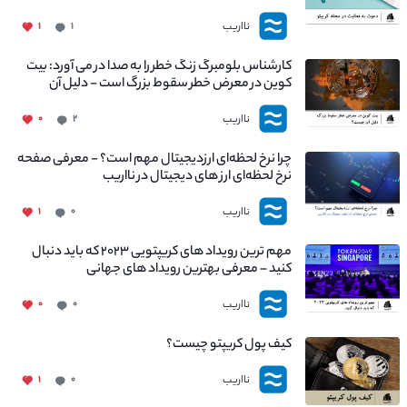
نااریب
۱
۱
کارشناس بلومبرگ زنگ خطر را به صدا در می آورد: بیت
کوین در معرض خطر سقوط بزرگ است - دلیل آن
چیست؟
نااریب
۰
۲
چرا نرخ لحظه‌ای ارزدیجیتال مهم است؟ - معرفی صفحه
نرخ لحظه‌ای ارز های دیجیتال در نااریب
نااریب
۱
۰
مهم ترین رویداد های کریپتویی ۲۰۲۳ که باید دنبال
کنید – معرفی بهترین رویداد های جهانی
نااریب
۰
۰
کیف پول کریپتو چیست؟
نااریب
۱
۰