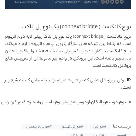
بریج کانکست ( connext bridge) یک نوع پل بلاک...
بریج کانکست ( connext bridge) یک نوع پل بلاک چینی لایه دوم اتریوم
است که ارتباط بین شبکه های سازگار با رول آپ ها و اتریوم را ایجاد میکند.
بریج کانکست در آغاز با عنوان اکس پلی نیت شناخته شد ولی اکنون به این
نام تغییر یافته است. این پروتکل در واقع زیر مجوعه ای از سرویس های
پروتکل کانکست است.
🔘 برخی از پروتکل هایی که در حال حاضر میتواند پشتیبانی کند به شرح زیر
است :
فانتوم،مونبیم،پالیگان،اوموس،مون،اتریوم،ناسیس،آپتمیزم،فیوز،کرونوس
برچسب ها
#آموزشی
#آموزش کریپتو
#آموزش ارزدیجیتال
#معرفی
#آشنایی
#پروتکل