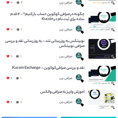
صرافی بین
۰
۲
چگونه در صرافی کوکوین حساب باز کنیم؟ - ۴ قدم
ساده برای ثبت نام در Kucoin
صرافی بین
۰
۱
نوبیتکس به روزرسانی شد – به روز رسانی نقد و بررسی
صرافی نوبیتکس
صرافی بین
۱
۱
نقد و بررسی صرافی‌کوکوین – Kucoin Exchange
صرافی بین
۱
۱
آموزش واریز به صرافی والکس
صرافی بین
۱
۰