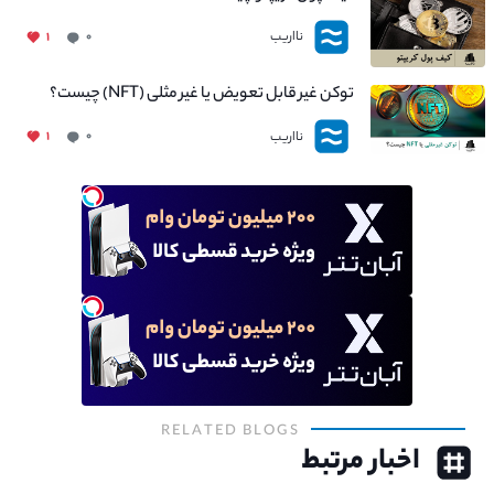
نااریب
۱
۰
توکن غیر قابل تعویض یا غیر مثلی (NFT) چیست؟
نااریب
۱
۰
RELATED BLOGS
اخبار مرتبط