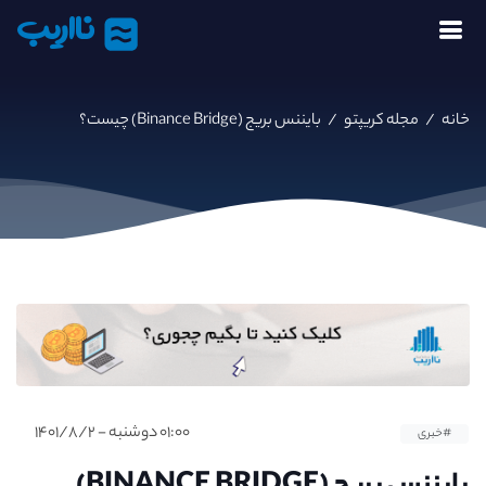
نااریب
خانه
/
مجله کریپتو
/
بایننس بریج (Binance Bridge) چیست؟
۰۱:۰۰ دوشنبه - ۱۴۰۱/۸/۲
#خبری