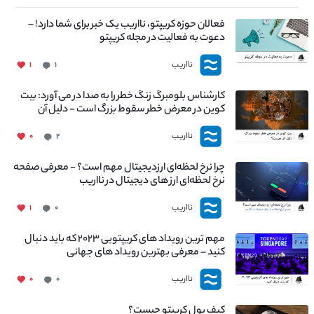
فعالان حوزه کریپتو، نااریب یک خبر برای شما دارد! –
دعوت به فعالیت در مجله کریپتو
نااریب
۱
۱
کارشناس بلومبرگ زنگ خطر را به صدا در می آورد: بیت
کوین در معرض خطر سقوط بزرگ است - دلیل آن
چیست؟
نااریب
۰
۲
چرا نرخ لحظه‌ای ارزدیجیتال مهم است؟ - معرفی صفحه
نرخ لحظه‌ای ارز های دیجیتال در نااریب
نااریب
۱
۰
مهم ترین رویداد های کریپتویی ۲۰۲۳ که باید دنبال
کنید – معرفی بهترین رویداد های جهانی
نااریب
۰
۰
کیف پول کریپتو چیست؟