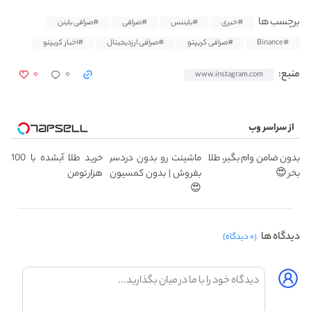
برچسب ها
#خبری
#بایننس
#صرافی
#صرافی باینن
#Binance
#صرافی کریپتو
#صرافی ارزدیجیتال
#اخبار کریپتو
۰
۰
منبع:
www.instagram.com
از سراسر وب
بدون ضامن وام بگیر، طلا
ماشینت رو بدون دردسر
خرید طلا آبشده با 100
بخر 😍
بفروش | بدون کمسیون
هزار تومن
😍
دیدگاه ها
(۰ دیدگاه)