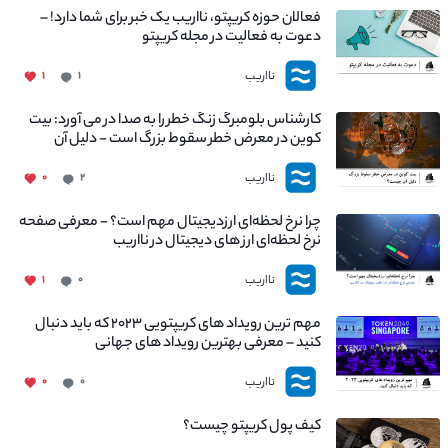
فعالان حوزه کریپتو، نااریب یک خبر برای شما دارد! –
دعوت به فعالیت در مجله کریپتو
نااریب
۱
۱
کارشناس بلومبرگ زنگ خطر را به صدا در می آورد: بیت
کوین در معرض خطر سقوط بزرگ است - دلیل آن
چیست؟
نااریب
۰
۲
چرا نرخ لحظه‌ای ارزدیجیتال مهم است؟ - معرفی صفحه
نرخ لحظه‌ای ارز های دیجیتال در نااریب
نااریب
۱
۰
مهم ترین رویداد های کریپتویی ۲۰۲۳ که باید دنبال
کنید – معرفی بهترین رویداد های جهانی
نااریب
۰
۰
کیف پول کریپتو چیست؟