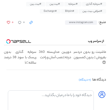
#سرمایه گذاری
#سرمایه
#بیت پین
#بیت_پین
#صرافی_بیت_پین
#Bitpin
#Exchange
۰
۰
منبع:
www.instagram.com
از سراسر وب
ماشینت رو بدون دردسر
دوربین مداربسته 360
سرمایه گذاری بدون
بفروش | بدون کمسیون
درجه | نصب آسان و راحت
ریسک با سود 38 درصد
😍
سالانه📈
دیدگاه ها
(۰ دیدگاه)