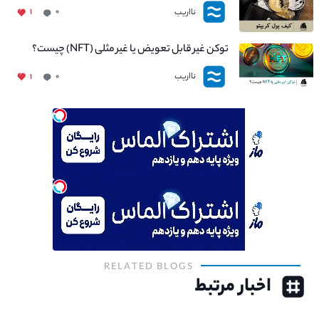
نااریب
۱
۰
توکن غیر قابل تعویض یا غیر مثلی (NFT) چیست؟
نااریب
۱
۰
RELATED BLOGS
اخبار مرتبط