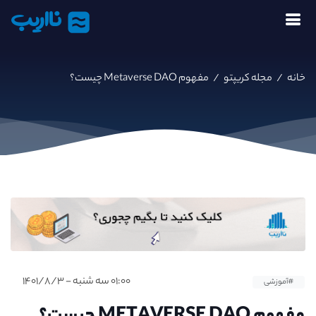
نااریب
خانه
/
مجله کریپتو
/
مفهوم Metaverse DAO چیست؟
۰۱:۰۰ سه شنبه - ۱۴۰۱/۸/۳
#آموزشی