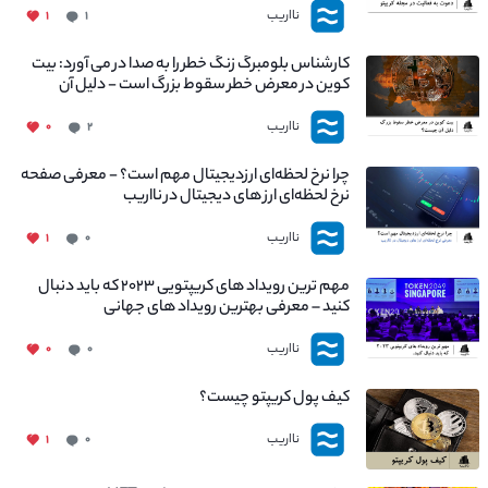
نااریب
۱
۱
کارشناس بلومبرگ زنگ خطر را به صدا در می آورد: بیت
کوین در معرض خطر سقوط بزرگ است - دلیل آن
چیست؟
نااریب
۰
۲
چرا نرخ لحظه‌ای ارزدیجیتال مهم است؟ - معرفی صفحه
نرخ لحظه‌ای ارز های دیجیتال در نااریب
نااریب
۱
۰
مهم ترین رویداد های کریپتویی ۲۰۲۳ که باید دنبال
کنید – معرفی بهترین رویداد های جهانی
نااریب
۰
۰
کیف پول کریپتو چیست؟
نااریب
۱
۰