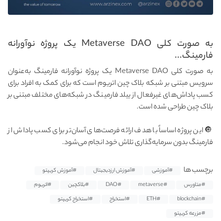
به صورت کلی Metaverse DAO یک پروژه نوآورانه
فارمینگ...
به صورت کلی Metaverse DAO یک پروژه نوآورانه فارمینگ به‌عنوان
سرویس مبتنی بر شبکه بلاک چین اتریوم است که برای کمک به افراد برای
کسب پاداش‌های غیرفعال از ییلد فارمینگ در شبکه‌های مختلف مبتنی بر
بلاک چین طراحی شده است.
🔘 این پروژه اساساً با هدف ارائه فرصت‌های آسان‌تر برای کسب پاداش از
فارمینگ بدون سرمایه‌گذاری تلاش خود انجام می‌شود.
برچسب ها
#آموزشی
#آموزش ارزدیجیتال
#آموزش کریپتو
#متاورس
#metaverse
#DAO
#بلاکچین
#اتریوم
#blockchain
#ETH
#استخراج
#استخراج کریپتو
#مزرعه کریپتو