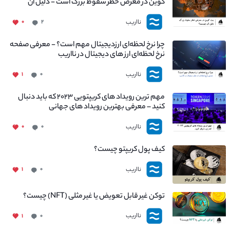
کوین در معرض خطر سقوط بزرگ است - دلیل آن
چیست؟
نااریب
۰
۲
چرا نرخ لحظه‌ای ارزدیجیتال مهم است؟ - معرفی صفحه
نرخ لحظه‌ای ارز های دیجیتال در نااریب
نااریب
۱
۰
مهم ترین رویداد های کریپتویی ۲۰۲۳ که باید دنبال
کنید – معرفی بهترین رویداد های جهانی
نااریب
۰
۰
کیف پول کریپتو چیست؟
نااریب
۱
۰
توکن غیر قابل تعویض یا غیر مثلی (NFT) چیست؟
نااریب
۱
۰