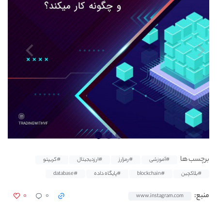
برچسب ها
#آموزشی
#رمزارز
#ارزدیجیتال
#کریپتو
#بلاکچین
#blockchain
#پایگاه داده
#database
۰
۰
منبع:
www.instagram.com