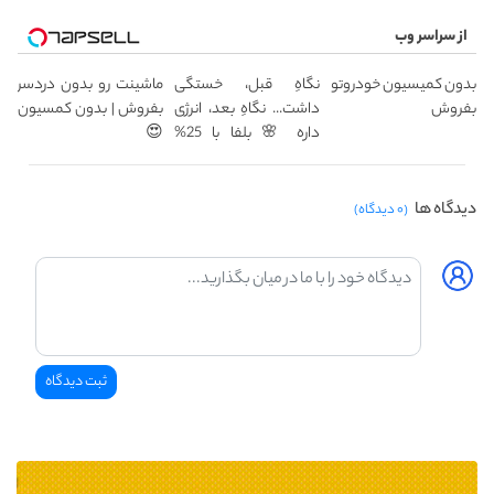
از سراسر وب
بدون کمیسیون خودروتو
نگاهِ قبل، خستگی
ماشینت رو بدون دردسر
بفروش
داشت... نگاهِ بعد، انرژی
بفروش | بدون کمسیون
داره 🌸 بلفا با 25%
😍
تخفیف
دیدگاه ها
(۰ دیدگاه)