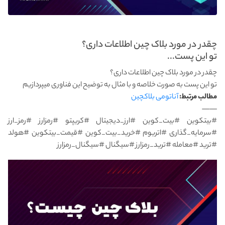
چقدر در مورد بلاک چین اطلاعات داری؟
تو این پست...
چقدر در مورد بلاک چین اطلاعات داری؟
تو این پست به صورت خلاصه و با مثال به توضیح این فناوری میپردازیم
مطالب مرتبط:
آناتومی بلاکچین
——
#بیتکوین #بیت_کوین #ارز_دیجیتال #کریپتو #رمزارز #رمز_ارز
#سرمایه_گذاری #اتریوم #خرید_بیت_کوین #قیمت_بیتکوین #هولد
#ترید #معامله #ترید_رمزارز #سیگنال #سیگنال_رمزارز