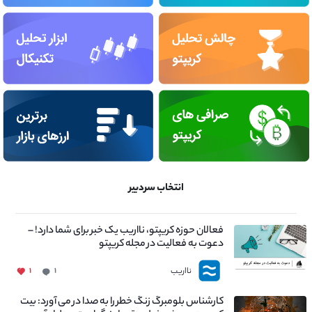
انتخاب سردبیر
فعالان حوزه کریپتو، نااریب یک خبر برای شما دارد! –
دعوت به فعالیت در مجله کریپتو
نااریب
۱
۱
کارشناس بلومبرگ زنگ خطر را به صدا در می آورد: بیت