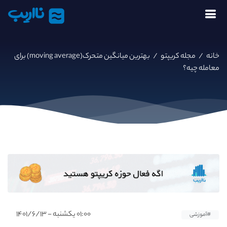
نااریب
خانه
/
مجله کریپتو
/
بهترین میانگین متحرک(moving average) برای
معامله چیه؟
۰۱:۰۰ یکشنبه - ۱۴۰۱/۶/۱۳
#آموزشی