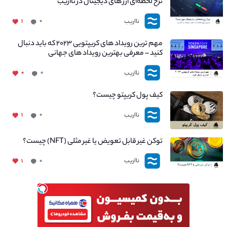
نرخ لحظه‌ای ارز های دیجیتال در نااریب
نااریب
۱
۰
مهم ترین رویداد های کریپتویی ۲۰۲۳ که باید دنبال
کنید – معرفی بهترین رویداد های جهانی
نااریب
۰
۰
کیف پول کریپتو چیست؟
نااریب
۱
۰
توکن غیر قابل تعویض یا غیر مثلی (NFT) چیست؟
نااریب
۱
۰