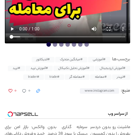
برچسب ها
#آموزشی
#میانگین متحرک
#اندیکاتور
#آموزش ارزدیجیتال
#آموزش تحلیل تکنیکال
#آموزش ترید
#ترید
#تریدر
#معامله
#معامله گر
#trade
#trader
۰
۰
منبع:
www.instagram.com
از سراسر وب
ماشینت رو بدون دردسر
سرمایه گذاری بدون
والکس: بازار امن برای
بفروش | بدون کمسیون
ریسک با سود 38 درصد
خرید و فروش دارایی‌های