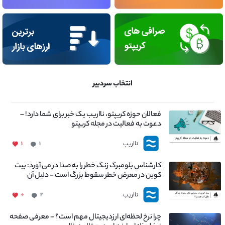
انتخاب سردبیر
فعالان حوزه کریپتو، نااریب یک خبر برای شما دارد! –
دعوت به فعالیت در مجله کریپتو
نااریب
۱
۱
کارشناس بلومبرگ زنگ خطر را به صدا در می آورد: بیت
کوین در معرض خطر سقوط بزرگ است - دلیل آن
چیست؟
نااریب
۰
۲
چرا نرخ لحظه‌ای ارزدیجیتال مهم است؟ - معرفی صفحه