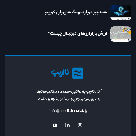
همه چیز درباره نهنگ های بازار کریپتو
ارزش بازار ارز های دیجیتال چیست؟
نااریب
کنار نااریب به روزترین خدمات و مطالب مرتبط
با دنیای ارز دیجیتال را در اختیار خواهید داشت.
رایانامه:
info@naorib.ir