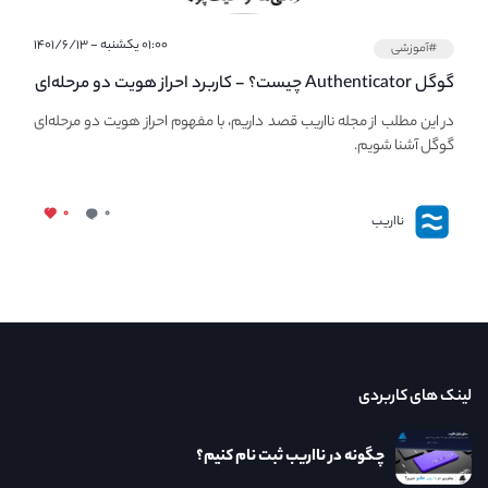
۰۱:۰۰ یکشنبه - ۱۴۰۱/۶/۱۳
#آموزشی
گوگل Authenticator چیست؟ - کاربرد احراز هویت دو مرحله‌ای
در صرافی ها و کیف پول های کریپتو
در این مطلب از مجله نااریب قصد داریم، با مفهوم احراز هویت دو مرحله‌ای
گوگل آشنا شویم.
۰
۰
نااریب
لینک های کاربردی
چگونه در نااریب ثبت نام کنیم؟