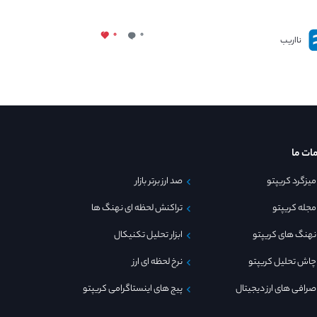
۰
۰
نااریب
ات ما
میزگرد کریپتو
صد ارز برتر بازار
مجله کریپتو
تراکنش لحظه ای نهنگ ها
نهنگ های کریپتو
ابزار تحلیل تکنیکال
چاش تحلیل کریپتو
نرخ لحظه ای ارز
صرافی های ارز دیجیتال
پیج های اینستاگرامی کریپتو