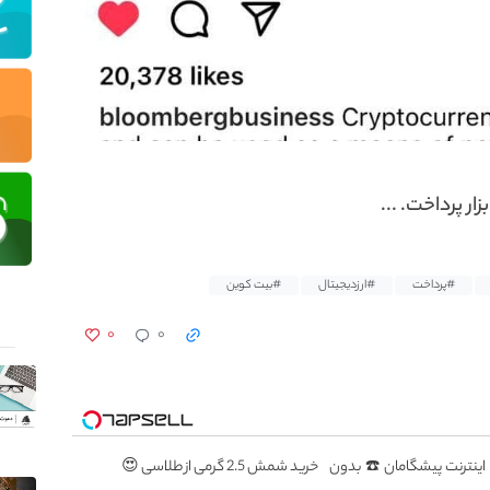
ار پرداخت. ...
#پرداخت
#ارزدیجیتال
#بیت کوین
۰
۰
سطه اینترنت پیشگامان ☎️ بدون
خرید شمش 2.5 گرمی از طلاسی 😍