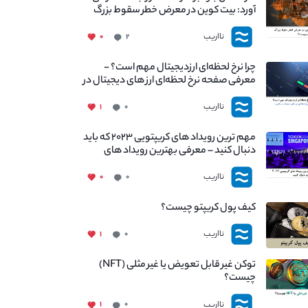
آورد: بیت کوین در معرض خطر سقوط بزرگ
است - دلیل آن چیست؟
نااریب
۰
۲
چرا نرخ لحظه‌ای ارزدیجیتال مهم است؟ -
معرفی صفحه نرخ لحظه‌ای ارز های دیجیتال در
نااریب
نااریب
۱
۰
مهم ترین رویداد های کریپتویی ۲۰۲۳ که باید
دنبال کنید – معرفی بهترین رویداد های
جهانی
نااریب
۰
۰
کیف پول کریپتو چیست؟
نااریب
۱
۰
توکن غیر قابل تعویض یا غیر مثلی (NFT)
چیست؟
نااریب
۱
۰