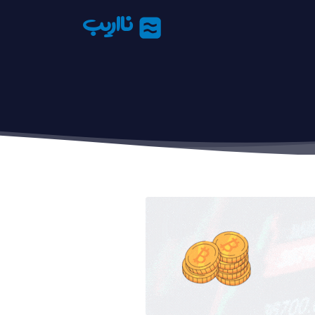
نااریب