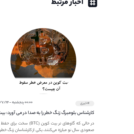
اخبار مرتبط
۰۰:۰۰ پنجشنبه - ۱۴۰۰/۷/۲۲
#خبری
کارشناس بلومبرگ زنگ خطر را به صدا در می آورد: بی
کوین در معرض خطر سقوط بزرگ است - دلیل آن
در حالی که گاوهای نر بیت کوین (BTC) سخت برا
چیست؟
صعودی سال نو مبارزه می‌کنند، یکی از کارشناسان زنگ خطر ر