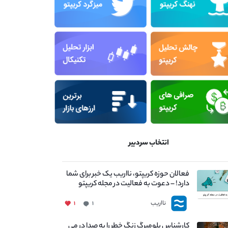
انتخاب سردبیر
فعالان حوزه کریپتو، نااریب یک خبر برای شما
دارد! – دعوت به فعالیت در مجله کریپتو
نااریب
۱
۱
کارشناس بلومبرگ زنگ خطر را به صدا در می