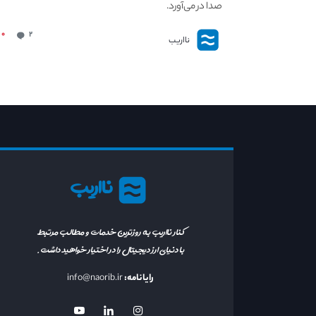
صدا در می‌آورد.
۰
۲
نااریب
نااریب
کنار نااریب به روزترین خدمات و مطالب مرتبط
با دنیای ارز دیجیتال را در اختیار خواهید داشت.
رایانامه:
info@naorib.ir