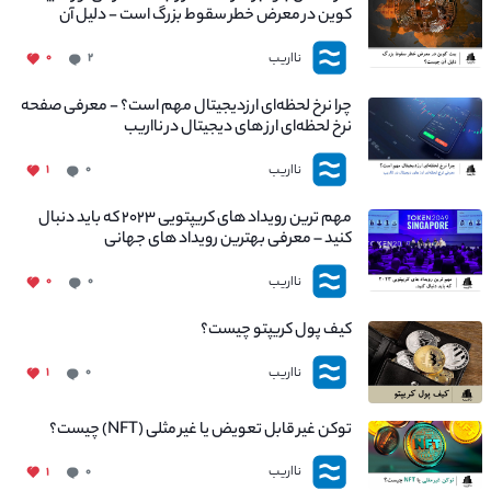
کوین در معرض خطر سقوط بزرگ است - دلیل آن
چیست؟
نااریب
۰
۲
چرا نرخ لحظه‌ای ارزدیجیتال مهم است؟ - معرفی صفحه
نرخ لحظه‌ای ارز های دیجیتال در نااریب
نااریب
۱
۰
مهم ترین رویداد های کریپتویی ۲۰۲۳ که باید دنبال
کنید – معرفی بهترین رویداد های جهانی
نااریب
۰
۰
کیف پول کریپتو چیست؟
نااریب
۱
۰
توکن غیر قابل تعویض یا غیر مثلی (NFT) چیست؟
نااریب
۱
۰