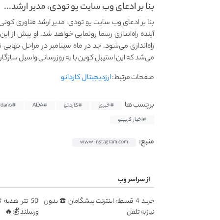
بنا بر ادعای وب سایت یو تودی، مدیر ارشد...
آینده راه‌اندازی رسما رونمایی خواهد شد. او پیش از ای
راه‌اندازی می‌شود. جد در ماه سپتامبر در مراحل نهایی
می‌شد که این استیبل کوین با به‌ روزرسانی واسیل سازگار
صفحات مرتبط:
ارزدیجیتال کاردانو
برچسب ها
#خبری
#کاردانو
#ADA
#Cardano
#اخبار کریپتو
منبع:
www.instagram.com
از سراسر وب
خرید 4 قسطه اینترنت پیشگامان ☎️ بدون
50 تتر هدیه
نیاز به تلفن
ورسلند 💰🔥