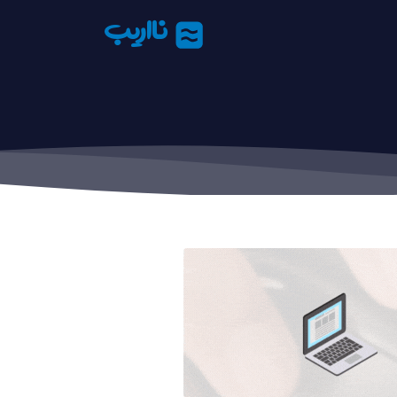
نااریب