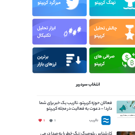
انتخاب سردبیر
فعالان حوزه کریپتو، نااریب یک خبر برای شما
دارد! – دعوت به فعالیت در مجله کریپتو
نااریب
۱
۱
کارشناس بلومبرگ زنگ خطر را به صدا در می