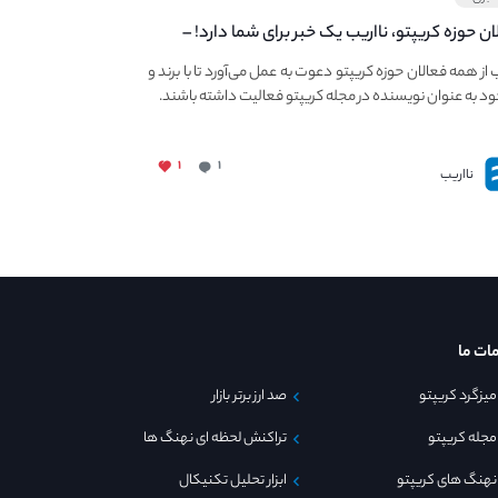
ان حوزه کریپتو، نااریب یک خبر برای شما دارد! –
 به فعالیت در مجله کریپتو
ب از همه فعالان حوزه کریپتو دعوت به عمل می‌آورد تا با برند و
ود به عنوان نویسنده در مجله کریپتو فعالیت داشته باشند.
۱
۱
نااریب
ات ما
میزگرد کریپتو
صد ارز برتر بازار
مجله کریپتو
تراکنش لحظه ای نهنگ ها
نهنگ های کریپتو
ابزار تحلیل تکنیکال