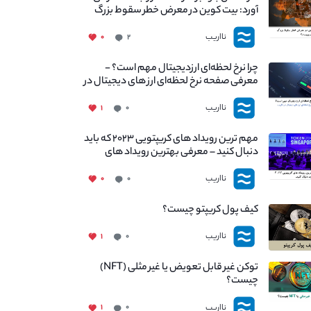
آورد: بیت کوین در معرض خطر سقوط بزرگ
است - دلیل آن چیست؟
نااریب
۰
۲
چرا نرخ لحظه‌ای ارزدیجیتال مهم است؟ -
معرفی صفحه نرخ لحظه‌ای ارز های دیجیتال در
نااریب
نااریب
۱
۰
مهم ترین رویداد های کریپتویی ۲۰۲۳ که باید
دنبال کنید – معرفی بهترین رویداد های
جهانی
نااریب
۰
۰
کیف پول کریپتو چیست؟
نااریب
۱
۰
توکن غیر قابل تعویض یا غیر مثلی (NFT)
چیست؟
نااریب
۱
۰