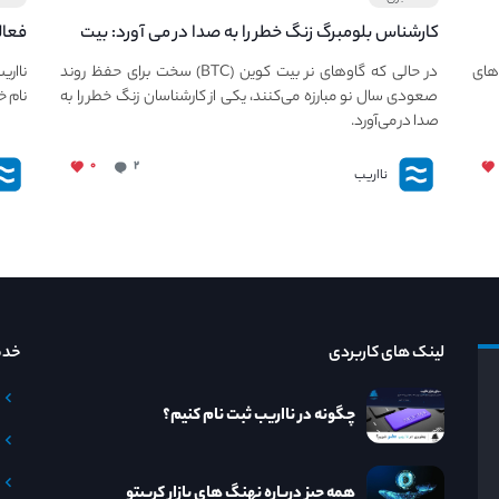
کارشناس بلومبرگ زنگ خطر را به صدا در می آورد: بیت
فعال
کوین در معرض خطر سقوط بزرگ است - دلیل آن
دعوت
های
در حالی که گاوهای نر بیت کوین (BTC) سخت برای حفظ روند
نااری
چیست؟
صعودی سال نو مبارزه می‌کنند، یکی از کارشناسان زنگ خطر را به
نام خ
صدا در می‌آورد.
۰
۲
نااریب
لینک های کاربردی
خدم
چگونه در نااریب ثبت نام کنیم؟
همه چیز درباره نهنگ های بازار کریپتو