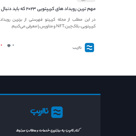
مهم ترین رویداد های کریپتویی ۲۰۲۳ که باید دنبال
کنید – معرفی بهترین رویداد های جهانی
در این مطلب از مجله کریپتو فهرستی از برترین رویداد
کریپتویی، بلاک‌چین،NFT و متاورس را معرفی می‌کنیم.
۰
۰
نااریب
نااریب
کنار نااریب به روزترین خدمات و مطالب مرتبط