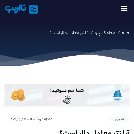
نااریب
خانه
/
مجله کریپتو
/
آیا تتر معادل دلار است؟
۰۱:۰۰ دوشنبه - ۱۴۰۱/۶/۷
#خبری