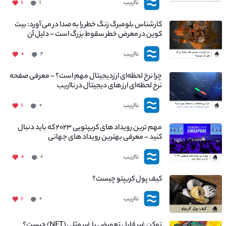
نااریب
۱
۱
کارشناس بلومبرگ زنگ خطر را به صدا در می آورد: بیت
کوین در معرض خطر سقوط بزرگ است - دلیل آن
چیست؟
نااریب
۰
۲
چرا نرخ لحظه‌ای ارزدیجیتال مهم است؟ - معرفی صفحه
نرخ لحظه‌ای ارز های دیجیتال در نااریب
نااریب
۱
۰
مهم ترین رویداد های کریپتویی ۲۰۲۳ که باید دنبال
کنید – معرفی بهترین رویداد های جهانی
نااریب
۰
۰
کیف پول کریپتو چیست؟
نااریب
۱
۰
توکن غیر قابل تعویض یا غیر مثلی (NFT) چیست؟