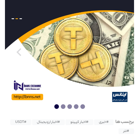
برچسب ها
#خبری
#اخبار کریپتو
#اخبار ارزدیجیتال
#USDT
#تتر