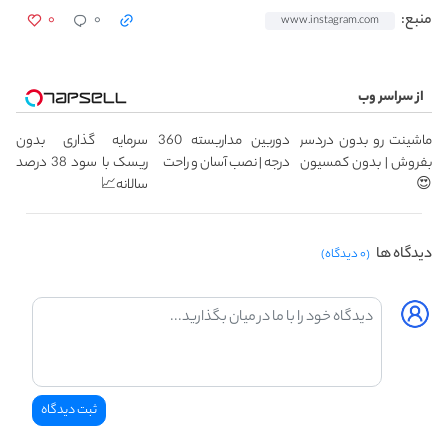
۰
۰
منبع:
www.instagram.com
از سراسر وب
ماشینت رو بدون دردسر
دوربین مداربسته 360
سرمایه گذاری بدون
بفروش | بدون کمسیون
درجه | نصب آسان و راحت
ریسک با سود 38 درصد
😍
سالانه📈
دیدگاه ها
(۰ دیدگاه)