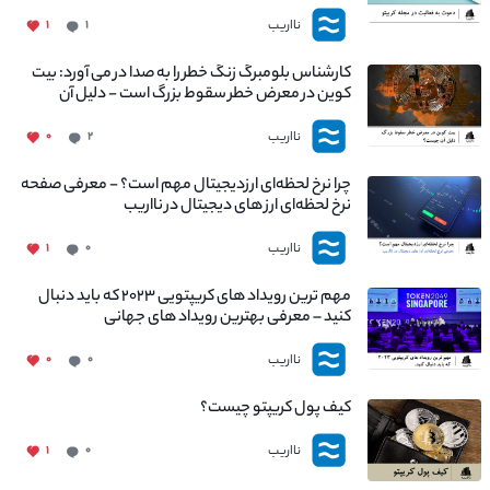
نااریب
۱
۱
کارشناس بلومبرگ زنگ خطر را به صدا در می آورد: بیت
کوین در معرض خطر سقوط بزرگ است - دلیل آن
چیست؟
نااریب
۰
۲
چرا نرخ لحظه‌ای ارزدیجیتال مهم است؟ - معرفی صفحه
نرخ لحظه‌ای ارز های دیجیتال در نااریب
نااریب
۱
۰
مهم ترین رویداد های کریپتویی ۲۰۲۳ که باید دنبال
کنید – معرفی بهترین رویداد های جهانی
نااریب
۰
۰
کیف پول کریپتو چیست؟
نااریب
۱
۰