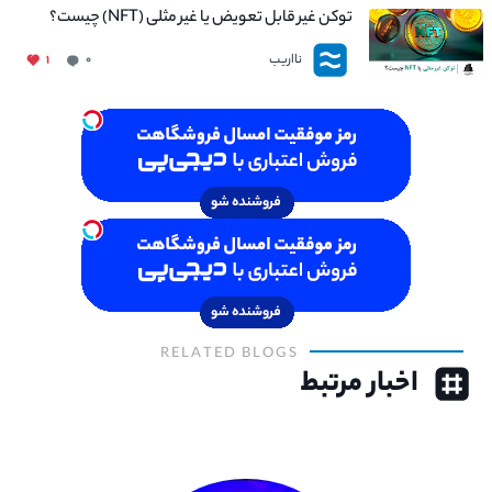
توکن غیر قابل تعویض یا غیر مثلی (NFT) چیست؟
نااریب
۱
۰
RELATED BLOGS
اخبار مرتبط