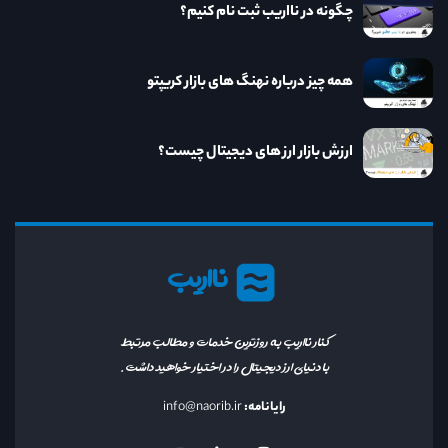
چگونه در نااریب ثبت نام کنیم؟
همه چیز درباره نهنگ های بازار کریپتو
ارزش بازار ارز های دیجیتال چیست؟
نااریب
کنار نااریب به روزترین خدمات و مطالب مرتبط
با دنیای ارز دیجیتال را در اختیار خواهید داشت.
رایانامه:
info@naorib.ir