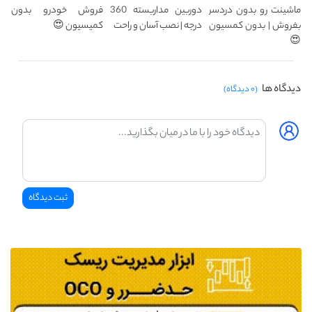
ماشینت رو بدون دردسر
دوربین مداربسته 360
فروش خودرو بدون
بفروش | بدون کمسیون
درجه | نصب آسان و راحت
کمیسیون 😍
😍
دیدگاه ها
(۰ دیدگاه)