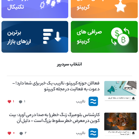
انتخاب سردبیر
فعالان حوزه کریپتو، نااریب یک خبر برای شما دارد! –
دعوت به فعالیت در مجله کریپتو
نااریب
۱
۱
کارشناس بلومبرگ زنگ خطر را به صدا در می آورد: بیت
کوین در معرض خطر سقوط بزرگ است - دلیل آن
چیست؟
نااریب
۰
۲