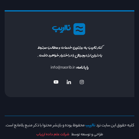
نااریب
کنار نااریب به روزترین خدمات و مطالب مرتبط
با دنیای ارز دیجیتال را در اختیار خواهید داشت.
رایانامه:
info@naorib.ir
کلیه حقوق این سایت نزد
نااریب
محفوظ بوده و بازنشر محتوا با ذکر منبع بلامانع است.
طراحی و توسعه توسط
شرکت علم داده ارزیاب