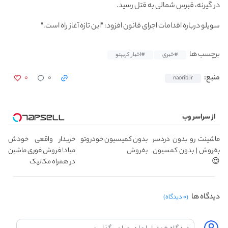
در گیرنه، قبرس شمالی به قتل رسید.
سویلو درباره اقدامات اجرای قانون افزود: "این تازه آغاز راه است."
برچسب ها
#خبری
#اخبار کریپتو
۰
۰
منبع:
naorib.ir
از سراسر وب
ماشینت رو بدون دردسر
بدون کمیسیون خودروتو
خریدار واقعی خودش
بفروش | بدون کمسیون
بفروش
میاد! فروش فوری ماشین
😍
در همراه مکانیک
دیدگاه ها
(۰ دیدگاه)