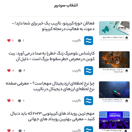
انتخاب سردبیر
فعالان حوزه کریپتو، نااریب یک خبر برای شما دارد! –
دعوت به فعالیت در مجله کریپتو
نااریب
۱
۱
کارشناس بلومبرگ زنگ خطر را به صدا در می آورد: بیت
کوین در معرض خطر سقوط بزرگ است - دلیل آن
چیست؟
نااریب
۰
۲
چرا نرخ لحظه‌ای ارزدیجیتال مهم است؟ - معرفی صفحه
نرخ لحظه‌ای ارز های دیجیتال در نااریب
نااریب
۱
۰
مهم ترین رویداد های کریپتویی ۲۰۲۳ که باید دنبال
کنید – معرفی بهترین رویداد های جهانی
نااریب
۰
۰