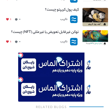
کیف پول کریپتو چیست؟
نااریب
۱
۰
توکن غیر قابل تعویض یا غیر مثلی (NFT) چیست؟
نااریب
۱
۰
RELATED BLOGS