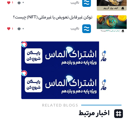
نااریب
۱
۰
توکن غیر قابل تعویض یا غیر مثلی (NFT) چیست؟
نااریب
۱
۰
RELATED BLOGS
اخبار مرتبط