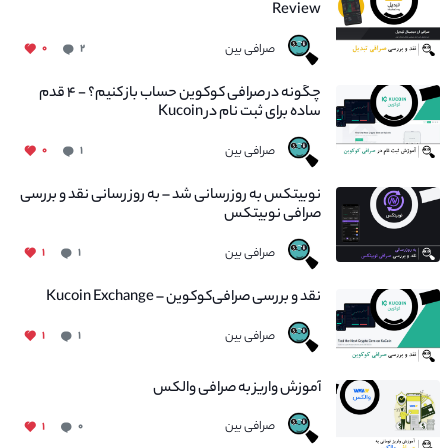
Review
صرافی بین
۰
۲
چگونه در صرافی کوکوین حساب باز کنیم؟ - ۴ قدم
ساده برای ثبت نام در Kucoin
صرافی بین
۰
۱
نوبیتکس به روزرسانی شد – به روز رسانی نقد و بررسی
صرافی نوبیتکس
صرافی بین
۱
۱
نقد و بررسی صرافی‌کوکوین – Kucoin Exchange
صرافی بین
۱
۱
آموزش واریز به صرافی والکس
صرافی بین
۱
۰