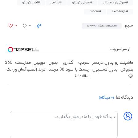
#صرافی ارزدیجیتال
#صرافی کریپتو
#صرافی
#اخبار کریپتو
#Kucoin
#Exchange
۰
۰
منبع:
www.instagram.com
از سراسر وب
ماشینت رو بدون دردسر
سرمایه گذاری بدون
دوربین مداربسته 360
بفروش | بدون کمسیون
ریسک با سود 38 درصد
درجه | نصب آسان و راحت
😍
سالانه📈
دیدگاه ها
(۰ دیدگاه)