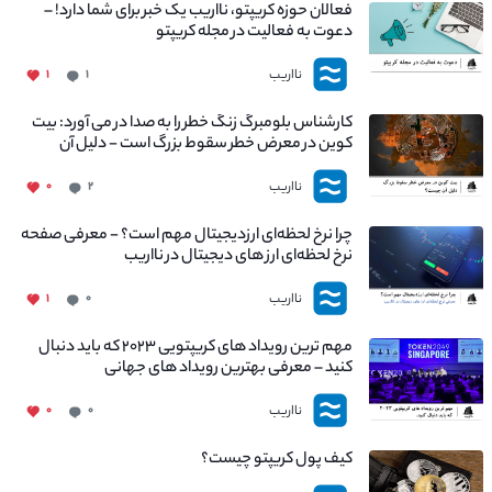
فعالان حوزه کریپتو، نااریب یک خبر برای شما دارد! –
دعوت به فعالیت در مجله کریپتو
نااریب
۱
۱
کارشناس بلومبرگ زنگ خطر را به صدا در می آورد: بیت
کوین در معرض خطر سقوط بزرگ است - دلیل آن
چیست؟
نااریب
۰
۲
چرا نرخ لحظه‌ای ارزدیجیتال مهم است؟ - معرفی صفحه
نرخ لحظه‌ای ارز های دیجیتال در نااریب
نااریب
۱
۰
مهم ترین رویداد های کریپتویی ۲۰۲۳ که باید دنبال
کنید – معرفی بهترین رویداد های جهانی
نااریب
۰
۰
کیف پول کریپتو چیست؟