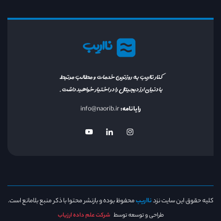
نااریب
کنار نااریب به روزترین خدمات و مطالب مرتبط
با دنیای ارز دیجیتال را در اختیار خواهید داشت.
رایانامه:
info@naorib.ir
کلیه حقوق این سایت نزد
نااریب
محفوظ بوده و بازنشر محتوا با ذکر منبع بلامانع است.
طراحی و توسعه توسط
شرکت علم داده ارزیاب