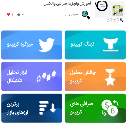
آموزش واریز به صرافی والکس
صرافی بین
۱
۰