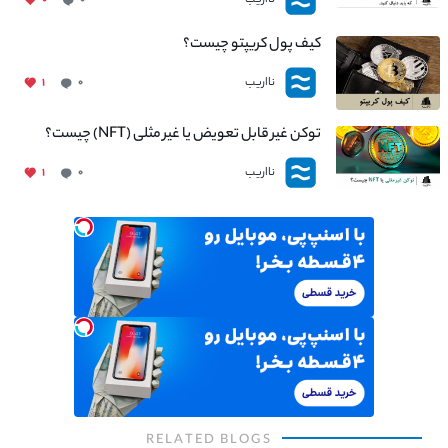
نااریب
کیف پول کریپتو چیست؟
نااریب
۱
۰
توکن غیر قابل تعویض یا غیر مثلی (NFT) چیست؟
نااریب
۱
۰
RELATED BLOGS