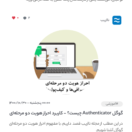
۰
۲
نااریب
۰۰:۰۰ پنجشنبه - ۱۴۰۰/۱۰/۳۰
#آموزشی
گوگل Authenticator چیست؟ - کاربرد احراز هویت دو مرحله‌ای
در صرافی ها و کیف پول های کریپتو
در این مطلب از مجله نااریب قصد داریم، با مفهوم احراز هویت دو مرحله‌ای
گوگل آشنا شویم.