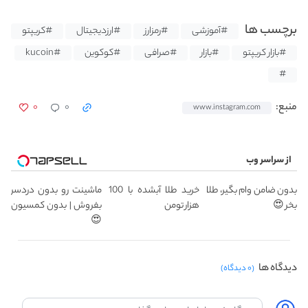
برچسب ها
#آموزشی
#رمزارز
#ارزدیجیتال
#کریپتو
#بازار کریپتو
#بازار
#صرافی
#کوکوین
#kucoin
#
۰
۰
منبع:
www.instagram.com
از سراسر وب
بدون ضامن وام بگیر، طلا
خرید طلا آبشده با 100
ماشینت رو بدون دردسر
بخر 😍
هزار تومن
بفروش | بدون کمسیون
😍
دیدگاه ها
(۰ دیدگاه)