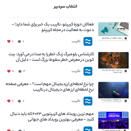
انتخاب سردبیر
فعالان حوزه کریپتو، نااریب یک خبر برای شما دارد! –
دعوت به فعالیت در مجله کریپتو
نااریب
۱
۱
کارشناس بلومبرگ زنگ خطر را به صدا در می آورد: بیت
کوین در معرض خطر سقوط بزرگ است - دلیل آن
چیست؟
نااریب
۰
۲
چرا نرخ لحظه‌ای ارزدیجیتال مهم است؟ - معرفی صفحه
نرخ لحظه‌ای ارز های دیجیتال در نااریب
نااریب
۱
۰
مهم ترین رویداد های کریپتویی ۲۰۲۳ که باید دنبال
کنید – معرفی بهترین رویداد های جهانی
۰
۰