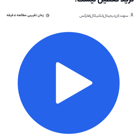
ترید تعطیل نیست!
زمان تقریبی مطالعه
۱دقیقه
سهند |ارزدیجیتال|تکنیکال|فارکس