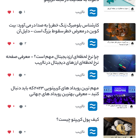
دعوت به فعالیت در مجله کریپتو
نااریب
۱
۱
کارشناس بلومبرگ زنگ خطر را به صدا در می آورد: بیت
کوین در معرض خطر سقوط بزرگ است - دلیل آن
چیست؟
نااریب
۰
۲
چرا نرخ لحظه‌ای ارزدیجیتال مهم است؟ - معرفی صفحه
نرخ لحظه‌ای ارز های دیجیتال در نااریب
نااریب
۱
۰
مهم ترین رویداد های کریپتویی ۲۰۲۳ که باید دنبال
کنید – معرفی بهترین رویداد های جهانی
نااریب
۰
۰
کیف پول کریپتو چیست؟
نااریب
۱
۰