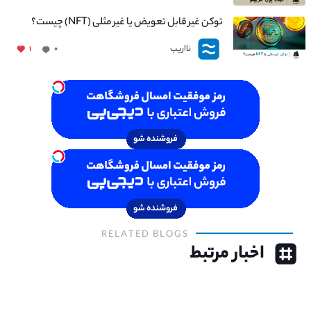
توکن غیر قابل تعویض یا غیر مثلی (NFT) چیست؟
نااریب
۱
۰
RELATED BLOGS
اخبار مرتبط