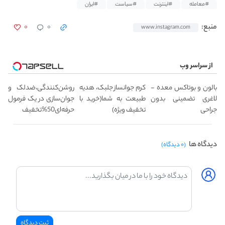
#معامله
#اینترنت
#سیاست
#ایران
۰
۰
منبع:
www.instagram.com
از سراسر وب
بالون و بوتاکس معده -
کرم جوانساز جلبک، هدیه
روشن‌کنندگی،ضد‌لک و
لاغری تضمینی بدون
طبیعت به شما(خرید با
جوان‌سازی در یک فرمول
جراحی
تخفیف ویژه)
حرفه‌ای50%تخفیف
دیدگاه ها
(۰ دیدگاه)