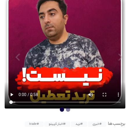
برچسب ها
#خبری
#ترید
#اخبار کریپتو
#trade