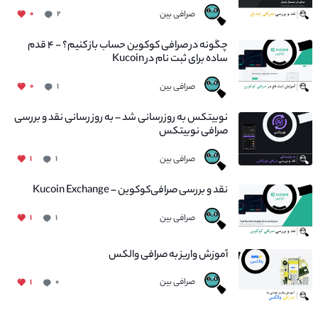
صرافی بین
۰
۲
چگونه در صرافی کوکوین حساب باز کنیم؟ - ۴ قدم
ساده برای ثبت نام در Kucoin
صرافی بین
۰
۱
نوبیتکس به روزرسانی شد – به روز رسانی نقد و بررسی
صرافی نوبیتکس
صرافی بین
۱
۱
نقد و بررسی صرافی‌کوکوین – Kucoin Exchange
صرافی بین
۱
۱
آموزش واریز به صرافی والکس
صرافی بین
۱
۰