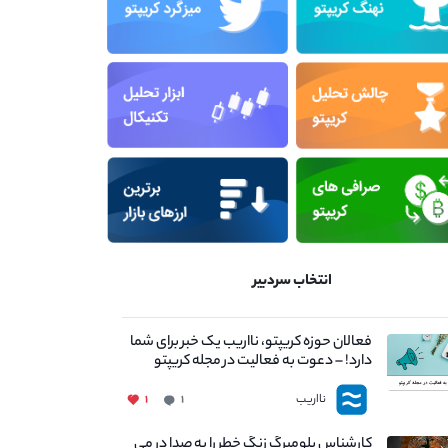
انتخاب سردبیر
فعالان حوزه کریپتو، نااریب یک خبر برای شما
دارد! – دعوت به فعالیت در مجله کریپتو
نااریب
۱
۱
کارشناس بلومبرگ زنگ خطر را به صدا در می