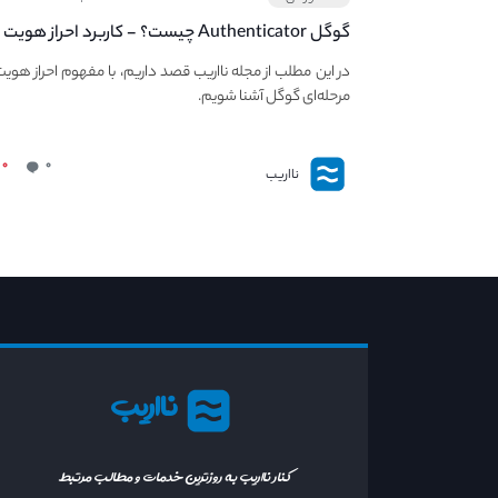
گوگل Authenticator چیست؟ - کاربرد احراز هوی
مرحله‌ای در صرافی ها و کیف پول های کریپتو
در این مطلب از مجله نااریب قصد داریم، با مفهوم احراز هوی
مرحله‌ای گوگل آشنا شویم.
۰
۰
نااریب
نااریب
کنار نااریب به روزترین خدمات و مطالب مرتبط