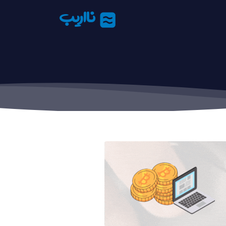
نااریب