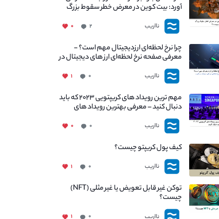
آورد: بیت کوین در معرض خطر سقوط بزرگ
است - دلیل آن چیست؟
نااریب
۰
۲
چرا نرخ لحظه‌ای ارزدیجیتال مهم است؟ -
معرفی صفحه نرخ لحظه‌ای ارز های دیجیتال در
نااریب
نااریب
۱
۰
مهم ترین رویداد های کریپتویی ۲۰۲۳ که باید
دنبال کنید – معرفی بهترین رویداد های
جهانی
نااریب
۰
۰
کیف پول کریپتو چیست؟
نااریب
۱
۰
توکن غیر قابل تعویض یا غیر مثلی (NFT)
چیست؟
نااریب
۱
۰