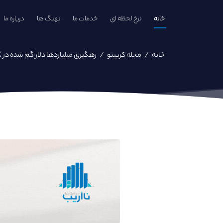
خانه
نرخ لحظه ای
خدمات ما
نهنگ ها
درباره ما
خانه
/
مجله کریپتو
/
رهگیری میلیاردها دلار گم شده در FTX