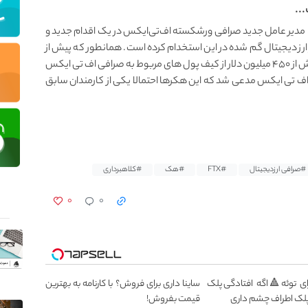
..
مدیر عامل جدید صرافی ورشکسته اف‌تی‌ایکس در یک اقدام جدید و
ار ارز دیجیتال گم‌ شده در این استخدام کرده است. همانطور که پیش از
این گفته بودیم، هکرها در ۱۱ نوامبر ۲۰۲۲ موفق شدند بیش از ۴۵۰ میلیون دلار از کیف پول های مربوط به صرافی اف تی ایکس
ف تی ایکس مدعی شد که این هکرها احتمالا یکی از کارمندان سابق
#صرافی ارزدیجیتال
#FTX
#هک
#کلاهبرداری
۰
۰
ی توئه🔺اگه افتادگی پلک
ساینا داری برای فروش؟ با کارنامه به بهترین
پلک اطراف چشم داری
قیمت بفروش!