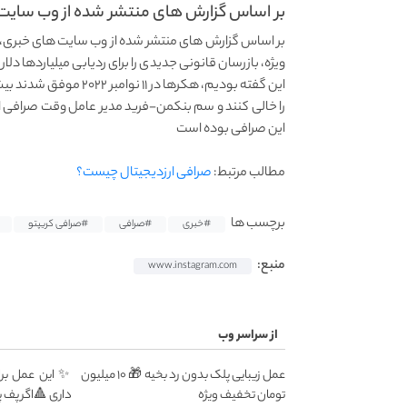
بر اساس گزارش های منتشر شده از وب سایت.
بر اساس گزارش های منتشر شده از وب سایت های خبری، 
ویژه، بازرسان قانونی جدیدی را برای ردیابی میلیاردها دل
را خالی کنند و سم بنکمن-فرید مدیر عامل وقت صرافی ا
این صرافی بوده است
مطالب مرتبط:
صرافی ارزدیجیتال چیست؟
برچسب ها
#خبری
#صرافی
#صرافی کریپتو
منبع:
www.instagram.com
از سراسر وب
عمل زیبایی پلک بدون رد بخیه 🎁 ۱۰ میلیون
✨ این عمل برا
تومان تخفیف ویژه
داری 🔺اگر پف 