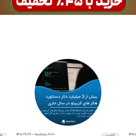
۰۱:۰۰ پنجشنبه - ۱۴۰۱/۹/۱۷
#خبری
#آ