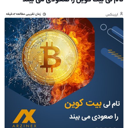
تام لی بیت کوین را صعودی می بیند
زمان تقریبی مطالعه
۲دقیقه
ارزینکس