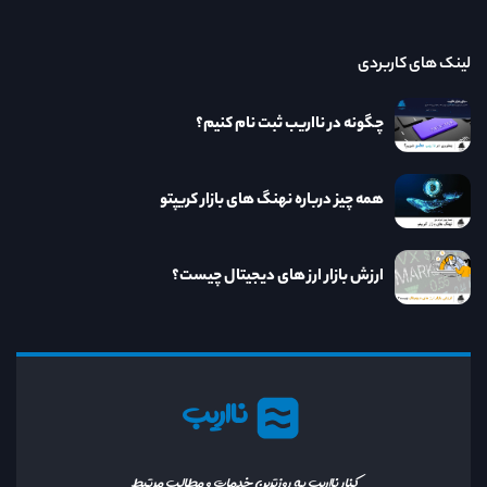
لینک های کاربردی
چگونه در نااریب ثبت نام کنیم؟
همه چیز درباره نهنگ های بازار کریپتو
ارزش بازار ارز های دیجیتال چیست؟
نااریب
کنار نااریب به روزترین خدمات و مطالب مرتبط