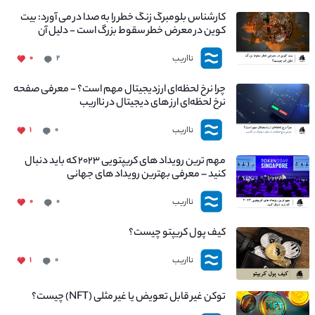
کارشناس بلومبرگ زنگ خطر را به صدا در می آورد: بیت
کوین در معرض خطر سقوط بزرگ است - دلیل آن
چیست؟
نااریب
۰
۲
چرا نرخ لحظه‌ای ارزدیجیتال مهم است؟ - معرفی صفحه
نرخ لحظه‌ای ارز های دیجیتال در نااریب
نااریب
۱
۰
مهم ترین رویداد های کریپتویی ۲۰۲۳ که باید دنبال
کنید – معرفی بهترین رویداد های جهانی
نااریب
۰
۰
کیف پول کریپتو چیست؟
نااریب
۱
۰
توکن غیر قابل تعویض یا غیر مثلی (NFT) چیست؟