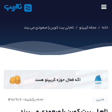
نااریب
خانه
/
مجله کریپتو
/
تام لی بیت کوین را صعودی می بیند
۰۱:۰۰ یکشنبه - ۱۴۰۱/۹/۶
#خبری