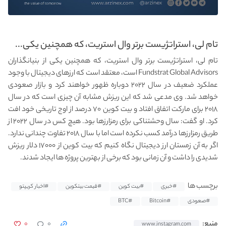
تام لی، استراتژیست برتر وال استریت، که همچنین یکی...
تام لی، استراتژیست برتر وال استریت، که همچنین یکی از بنیانگذاران
Fundstrat Global Advisors است، معتقد است که ارزهای دیجیتال با وجود
عملکرد ضعیف در سال ۲۰۲۲ دوباره ظهور خواهند کرد و بازار صعودی
خواهد شد. وی مدعی شد که این ریزش مشابه آن چیزی است که در سال
۲۰۱۸ برای مارکت اتفاق افتاد و بیت کوین ۷۰ درصد از اوج تاریخی خود افت
کرد. او گفت: سال وحشتناکی برای رمزارزها بود. هیچ کس در سال ۲۰۲۲ از
طریق رمزارزها درآمد کسب نکرده است اما با سال ۲۰۱۸ تفاوت چندانی ندارد.
اگر به آن زمستان ارز دیجیتال نگاه کنیم که بیت کوین از ۱۷۰۰۰ دلار ریزش
شدیدی را داشت و آن زمانی بود که برخی از بهترین پروژه ها ایجاد شدند.
برچسب ها
#خبری
#بیت کوین
#قیمت بیتکوین
#اخبار کریپتو
#صعودی
#Bitcoin
#BTC
۰
۰
منبع:
www.instagram.com