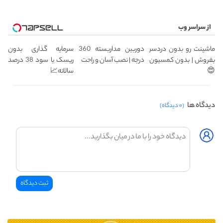
از سراسر وب
ماشینت رو بدون دردسر
دوربین مداربسته 360
سرمایه گذاری بدون
بفروش | بدون کمسیون
درجه | نصب آسان و راحت
ریسک با سود 38 درصد
😍
سالانه📈
دیدگاه ها
(۰ دیدگاه)