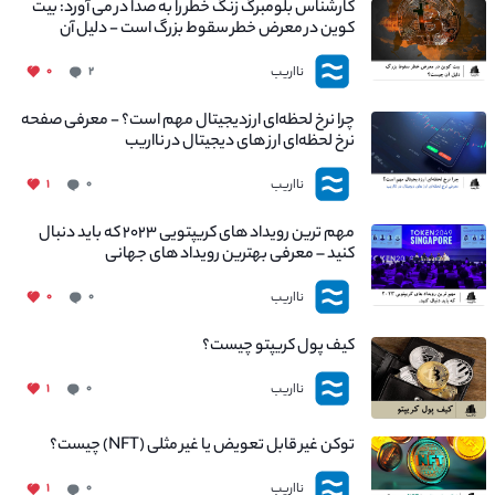
کارشناس بلومبرگ زنگ خطر را به صدا در می آورد: بیت
کوین در معرض خطر سقوط بزرگ است - دلیل آن
چیست؟
نااریب
۰
۲
چرا نرخ لحظه‌ای ارزدیجیتال مهم است؟ - معرفی صفحه
نرخ لحظه‌ای ارز های دیجیتال در نااریب
نااریب
۱
۰
مهم ترین رویداد های کریپتویی ۲۰۲۳ که باید دنبال
کنید – معرفی بهترین رویداد های جهانی
نااریب
۰
۰
کیف پول کریپتو چیست؟
نااریب
۱
۰
توکن غیر قابل تعویض یا غیر مثلی (NFT) چیست؟
نااریب
۱
۰