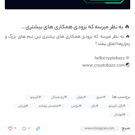
🔥 به نظر میرسه که بزودی همکاری های بیشتری...
🔥 به نظر میرسه که بزودی همکاری های بیشتری بین تیم های بزرگ و
رمزارزها اتفاق بیفتد؟
🔆 hellocryptobazz
🌏 www.cryptobazz.com
برچسب ها
#خبری
#رمزارز
#ارزدیجیتال
#کریپتو
#بازار_کریپتو
#بازار
#تزوس
#منچستر_یونایتد
#ورزش
#فوتبال
۰
۰
منبع:
www.instagram.com