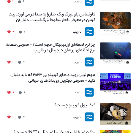
نااریب
۱
۱
کارشناس بلومبرگ زنگ خطر را به صدا در می آورد: بیت
کوین در معرض خطر سقوط بزرگ است - دلیل آن
چیست؟
نااریب
۰
۲
چرا نرخ لحظه‌ای ارزدیجیتال مهم است؟ - معرفی صفحه
نرخ لحظه‌ای ارز های دیجیتال در نااریب
نااریب
۱
۰
مهم ترین رویداد های کریپتویی ۲۰۲۳ که باید دنبال
کنید – معرفی بهترین رویداد های جهانی
نااریب
۰
۰
کیف پول کریپتو چیست؟
نااریب
۱
۰
توکن غیر قابل تعویض یا غیر مثلی (NFT) چیست؟