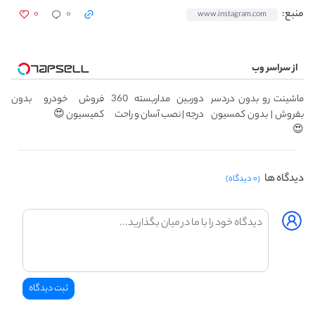
۰
۰
منبع:
www.instagram.com
از سراسر وب
ماشینت رو بدون دردسر
دوربین مداربسته 360
فروش خودرو بدون
بفروش | بدون کمسیون
درجه | نصب آسان و راحت
کمیسیون 😍
😍
دیدگاه ها
(۰ دیدگاه)