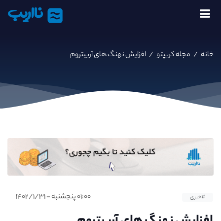
نااریب
خانه
/
مجله کریپتو
/
افزایش نهنگ های آربیتروم
۰۱:۰۰ پنجشنبه - ۱۴۰۲/۱/۳۱
#خبری