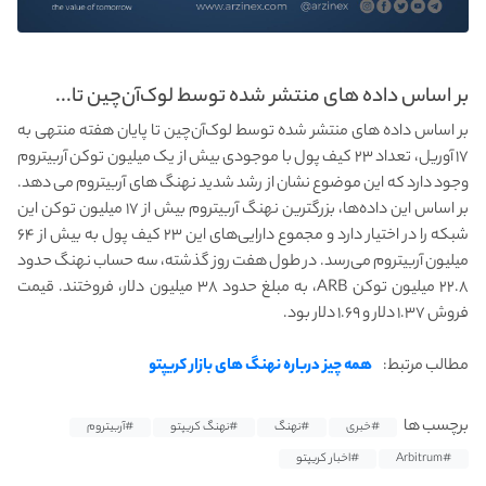
بر اساس داده‌ های منتشر شده توسط لوک‌آن‌چین تا...
بر اساس داده‌ های منتشر شده توسط لوک‌آن‌چین تا پایان هفته منتهی به
۱۷ آوریل، تعداد ۲۳ کیف پول با موجودی بیش از یک میلیون توکن آربیتروم
وجود دارد که این موضوع نشان از رشد شدید نهنگ های آربیتروم می دهد.
بر اساس این داده‌ها، بزرگترین نهنگ آربیتروم بیش از ۱۷ میلیون توکن این
شبکه را در اختیار دارد و مجموع دارایی‌های این ۲۳ کیف پول به بیش از ۶۴
میلیون آربیتروم می‌رسد. در طول هفت روز گذشته، سه حساب نهنگ حدود
۲۲.۸ میلیون توکن ARB، به مبلغ حدود ۳۸ میلیون دلار، فروختند. قیمت
فروش ۱.۳۷ دلار و ۱.۶۹ دلار بود.
مطالب مرتبط:
همه چیز درباره نهنگ های بازار کریپتو
برچسب ها
#خبری
#نهنگ
#نهنگ کریپتو
#آربیتروم
#Arbitrum
#اخبار کریپتو